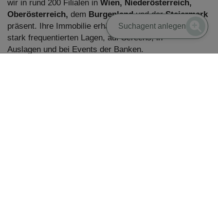
wir in rund 200 Filialen in
Wien, Niederösterreich,
Oberösterreich,
dem
Burgenland
und der
Steiermark
präsent. Ihre Immobilie erhält damit Sichtbarkeit in
Suchagent anlegen
stark frequentierten Lagen, auf Screens, in
Auslagen und bei Events der Banken.
Diese Kooperation ermöglicht nicht nur eine
außergewöhnliche Reichweite, sondern auch den
Zugang zu
maßgeschneiderten
Finanzierungslösungen
, die den Kauf- und
Verkaufsprozess für unsere Kund:innen noch einfacher
machen.
Unsere Partnerschaft