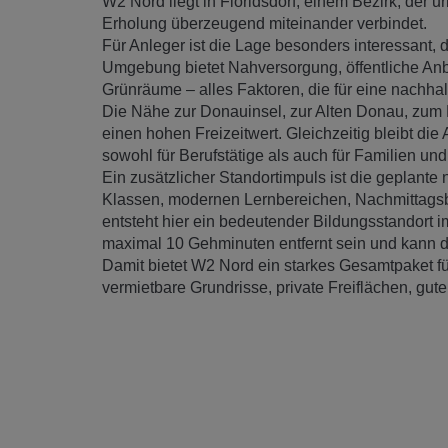
W2 Nord liegt in Floridsdorf, einem Bezirk, der 
Erholung überzeugend miteinander verbindet.
Für Anleger ist die Lage besonders interessant, d
Umgebung bietet Nahversorgung, öffentliche Anb
Grünräume – alles Faktoren, die für eine nachhal
Die Nähe zur Donauinsel, zur Alten Donau, zum
einen hohen Freizeitwert. Gleichzeitig bleibt di
sowohl für Berufstätige als auch für Familien und la
Ein zusätzlicher Standortimpuls ist die geplant
Klassen, modernen Lernbereichen, Nachmittags
entsteht hier ein bedeutender Bildungsstandort 
maximal 10 Gehminuten entfernt sein und kann da
Damit bietet W2 Nord ein starkes Gesamtpaket f
vermietbare Grundrisse, private Freiflächen, gute