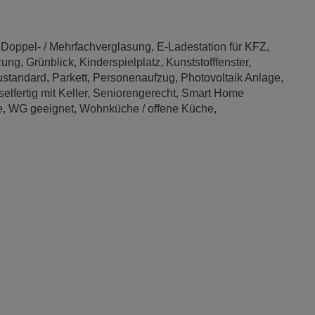
Doppel- / Mehrfachverglasung
E-Ladestation für KFZ
zung
Grünblick
Kinderspielplatz
Kunststofffenster
standard
Parkett
Personenaufzug
Photovoltaik Anlage
elfertig mit Keller
Seniorengerecht
Smart Home
e
WG geeignet
Wohnküche / offene Küche