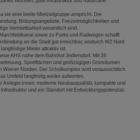
urbanes Wohnen, gute Infrastruktur und naturnahe
a sie eine breite Mietzielgruppe anspricht. Die
indung, Bildungsangebote, Freizeitmöglichkeiten und
tige Vermietbarkeit wesentlich sind.
 Marchfeldkanal sowie zu Parks und Radwegen schafft
e Anbindung an die Stadt gut erreichbar, wodurch W2 Nord
ngfristige Mieter attraktiv ist.
e neue AHS nahe dem Bahnhof Jedlersdorf. Mit 28
betreuung, Sportflächen und großzügigen Grünräumen
im Wiener Norden. Der Schulkomplex wird voraussichtlich
s Umfeld langfristig weiter aufwerten.
ür Anleger:innen: moderne Neubauqualität, kompakte und
 Infrastruktur und ein Standort mit Entwicklungspotenzial.