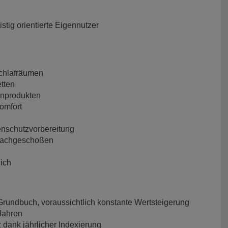
istig orientierte Eigennutzer
chlafräumen
tten
enprodukten
omfort
nschutzvorbereitung
 Dachgeschoßen
ich
Grundbuch, voraussichtlich konstante Wertsteigerung
Jahren
 dank jährlicher Indexierung