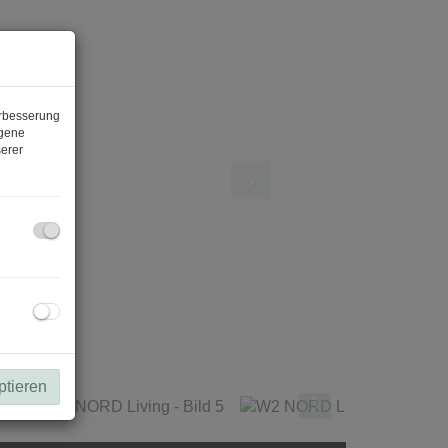
erbesserung
ogene
erer
ptieren