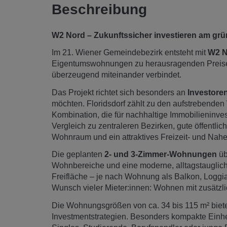
Beschreibung
W2 Nord – Zukunftssicher investieren am gr
Im 21. Wiener Gemeindebezirk entsteht mit
W2 N
Eigentumswohnungen zu herausragenden Preisen, 
überzeugend miteinander verbindet.
Das Projekt richtet sich besonders an
Investore
möchten. Floridsdorf zählt zu den aufstrebenden
Kombination, die für nachhaltige Immobilieninves
Vergleich zu zentraleren Bezirken, gute öffentl
Wohnraum und ein attraktives Freizeit- und Nah
Die geplanten
2- und 3-Zimmer-Wohnungen
üb
Wohnbereiche und eine moderne, alltagstaugliche 
Freifläche – je nach Wohnung als Balkon, Loggia,
Wunsch vieler Mieter:innen: Wohnen mit zusätz
Die Wohnungsgrößen von ca. 34 bis 115 m² bieten
Investmentstrategien. Besonders kompakte Einhe