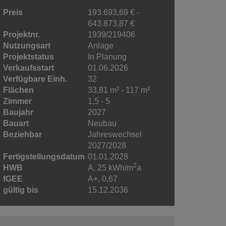
Preis
193.693,69 € -
643.873,87 €
Projektnr.
1939/219406
Nutzungsart
Anlage
Projektstatus
In Planung
Verkaufsstart
01.06.2026
Verfügbare Einh.
32
Flächen
33,81 m² - 117 m²
Zimmer
1,5 - 5
Baujahr
2027
Bauart
Neubau
Beziehbar
Jahreswechsel
2027/2028
Fertigstellungsdatum
01.01.2028
2
HWB
A, 25 kWh/m
a
fGEE
A+, 0,67
gültig bis
15.12.2036