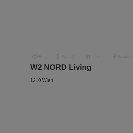
E-mail
WhatsApp
LinkedIn
Faceboo
W2 NORD Living
1210 Wien