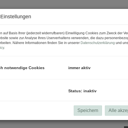
Einstellungen
n auf Basis Ihrer (jederzeit widerrufbaren) Einwilligung Cookies zum Zweck der V
bsite sowie zur Analyse Ihres Userverhaltens verwenden, die dazu personenbez
rbeiten. Nähere Informationen finden Sie in unserer
Datenschutzerklärung
und uns
icy
.
ch notwendige Cookies
immer aktiv
Status: inaktiv
Speichern
Alle akze