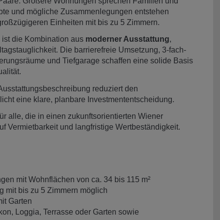
e Paare. Größere Wohnungen sprechen Familien und
nzepte und mögliche Zusammenlegungen entstehen
großzügigeren Einheiten mit bis zu 5 Zimmern.
 ist die Kombination aus
moderner Ausstattung
,
lltagstauglichkeit. Die barrierefreie Umsetzung, 3-fach-
gerungsräume und Tiefgarage schaffen eine solide Basis
alität.
Ausstattungsbeschreibung reduziert den
icht eine klare, planbare Investmententscheidung.
r alle, die in einen zukunftsorientierten Wiener
 Vermietbarkeit und langfristige Wertbeständigkeit.
n mit Wohnflächen von ca. 34 bis 115 m²
mit bis zu 5 Zimmern möglich
it Garten
lkon, Loggia, Terrasse oder Garten sowie