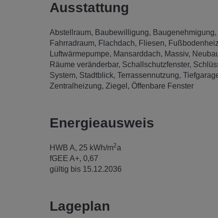
Ausstattung
Abstellraum
Baubewilligung
Baugenehmigung
Fahrradraum
Flachdach
Fliesen
Fußbodenhei
Luftwärmepumpe
Mansarddach
Massiv
Neubau
Räume veränderbar
Schallschutzfenster
Schlüss
System
Stadtblick
Terrassennutzung
Tiefgarag
Zentralheizung
Ziegel
Öffenbare Fenster
Energieausweis
2
HWB
A, 25 kWh/m
a
fGEE
A+, 0,67
gültig bis
15.12.2036
Lageplan