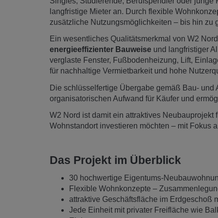
Singles, Studierende, Berufspendler oder jung
langfristige Mieter an. Durch flexible Wohnko
zusätzliche Nutzungsmöglichkeiten – bis hin zu 
Ein wesentliches Qualitätsmerkmal von W2 Nord
energieeffizienter Bauweise
und langfristiger A
verglaste Fenster, Fußbodenheizung, Lift, Einla
für nachhaltige Vermietbarkeit und hohe Nutzerqu
Die schlüsselfertige Übergabe gemäß Bau- und 
organisatorischen Aufwand für Käufer und ermögl
W2 Nord ist damit ein attraktives Neubauprojekt fü
Wohnstandort investieren möchten – mit Fokus auf
Das Projekt im Überblick
30 hochwertige Eigentums-Neubauwohnunge
Flexible Wohnkonzepte – Zusammenlegung 
attraktive Geschäftsfläche im Erdgeschoß m
Jede Einheit mit privater Freifläche wie Ba