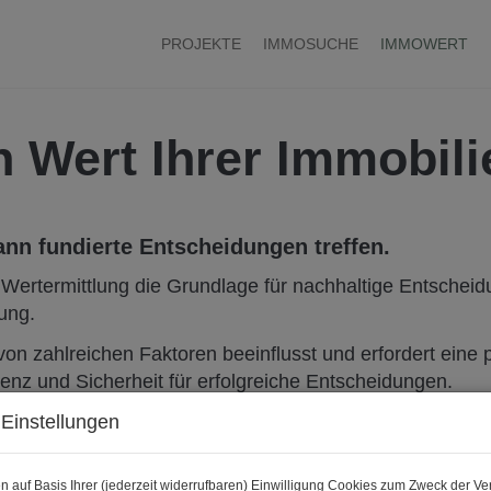
PROJEKTE
IMMOSUCHE
IMMOWERT
 Wert Ihrer Immobili
ann fundierte Entscheidungen treffen.
e Wertermittlung die Grundlage für nachhaltige Entscheid
ung.
von zahlreichen Faktoren beeinflusst und erfordert eine p
enz und Sicherheit für erfolgreiche Entscheidungen.
Einstellungen
r Partner zur Seite. Wir bieten Ihnen maßgeschneiderte
schätzung bis hin zu fundierten Wertprognosen. So verf
u handeln.
n auf Basis Ihrer (jederzeit widerrufbaren) Einwilligung Cookies zum Zweck der V