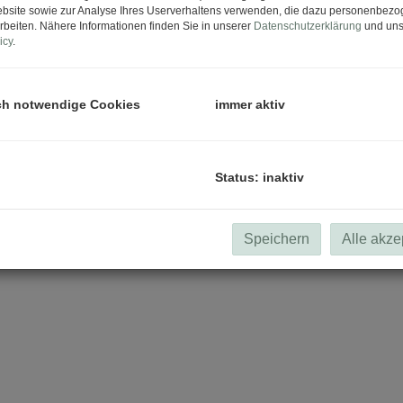
bsite sowie zur Analyse Ihres Userverhaltens verwenden, die dazu personenbez
rbeiten. Nähere Informationen finden Sie in unserer
Datenschutzerklärung
und uns
icy
.
ühren
d unkompliziert eine erste Einschätzung des aktuellen 
ch notwendige Cookies
immer aktiv
hnen eine erste Orientierung über den Marktwert Ihrer Imm
nlos und der ideale Ausgangspunkt für weiterführe
ür eine weiterführende Analyse und persönliche Beratung
Status: inaktiv
Speichern
Alle akze