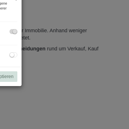
ogene
erer
Werts Ihrer Immobilie. Anhand weniger
obilie bietet.
nde Entscheidungen
rund um Verkauf, Kauf
.
ptieren