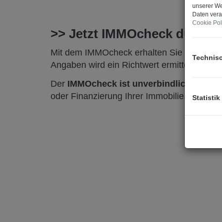
unserer We
Daten vera
Cookie Pol
>> Jetzt IMMOcheck durchf
Mit dem IMMOcheck erhalten Sie schnell un
Technis
Angaben wird ein Richtwert ermittelt, der I
Der
IMMOcheck ist unverbindlich, koste
oder Finanzierung Ihrer Immobilie, sowie f
Statistik