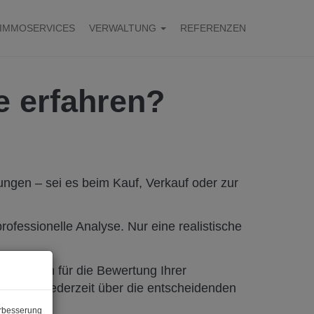
IMMOSERVICES
VERWALTUNG
REFERENZEN
e erfahren?
ungen – sei es beim Kauf, Verkauf oder zur
rofessionelle Analyse. Nur eine realistische
 Lösungen für die Bewertung Ihrer
ügen Sie jederzeit über die entscheidenden
erbesserung