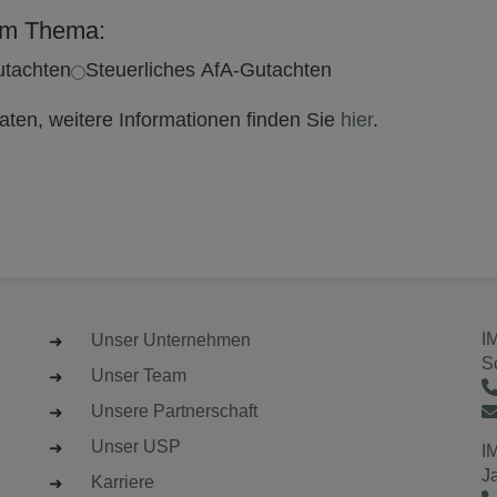
zum Thema:
utachten
Steuerliches AfA-Gutachten
ten, weitere Informationen finden Sie
hier
.
I
Unser Unternehmen
S
Unser Team
Unsere Partnerschaft
Unser USP
I
J
Karriere