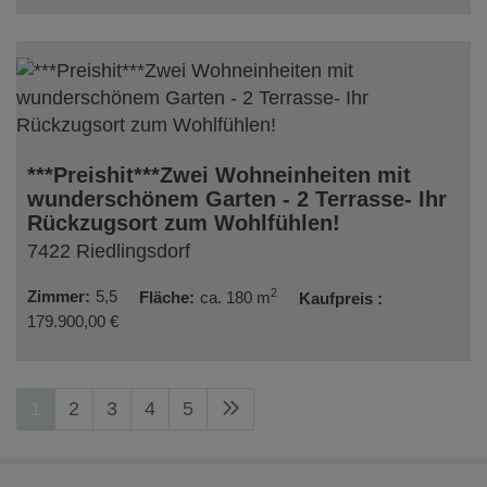
***Preishit***Zwei Wohneinheiten mit
wunderschönem Garten - 2 Terrasse- Ihr
Rückzugsort zum Wohlfühlen!
7422 Riedlingsdorf
2
Zimmer
5,5
Fläche
ca. 180 m
Kaufpreis
179.900,00 €
1
2
3
4
5