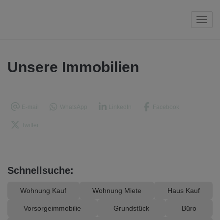
Navi
Unsere Immobilien
E-mail
WhatsApp
LinkedIn
Facebook
Twitter
Schnellsuche:
Wohnung Kauf
Wohnung Miete
Haus Kauf
Vorsorgeimmobilie
Grundstück
Büro