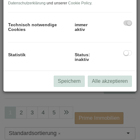
Datenschutzerklärung
und unserer
Cookie Policy
.
-
Zimmer
Technisch notwendige
immer
Cookies
aktiv
-
Wohnfläche (von/bis)
Statistik
Status:
inaktiv
-
Filter zurücksetzen
Speichern
Alle akzeptieren
Suchen
1
2
3
4
5
Prime Immobilien
Standardsortierung
×