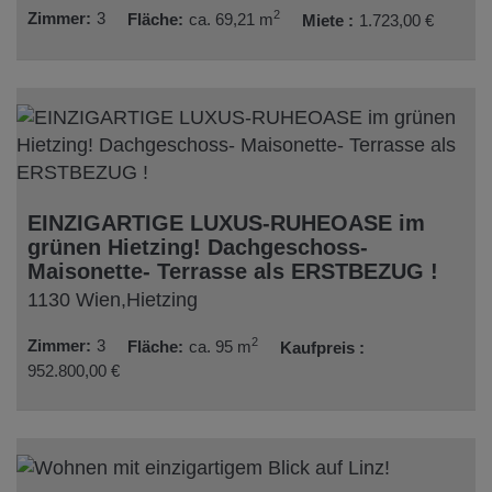
2
Zimmer
3
Fläche
ca. 69,21 m
Miete
1.723,00 €
EINZIGARTIGE LUXUS-RUHEOASE im
grünen Hietzing! Dachgeschoss-
Maisonette- Terrasse als ERSTBEZUG !
1130 Wien,Hietzing
2
Zimmer
3
Fläche
ca. 95 m
Kaufpreis
952.800,00 €