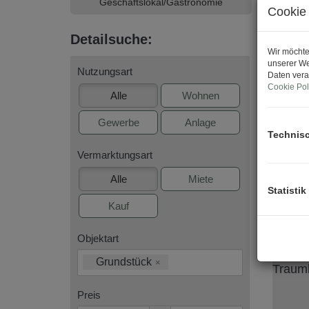
Geschäftslokal/Gastronomie
Cookie 
Detailsuche:
Wir möchte
unserer We
Nutzungsart
Daten vera
Cookie Pol
Alle
Wohnen
Gewerbe
Anlage
Technis
Vermarktungsart
Alle
Miete
Statistik
Kauf
Objektart
Grundstück
×
Preis