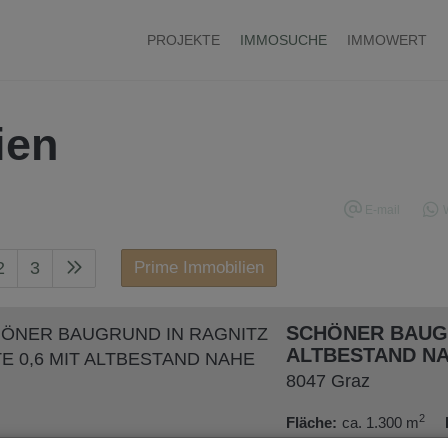
PROJEKTE
IMMOSUCHE
IMMOWERT
ien
E-mail
2
3
Prime Immobilien
SCHÖNER BAUGR
ALTBESTAND NA
8047 Graz
2
Fläche
ca. 1.300 m