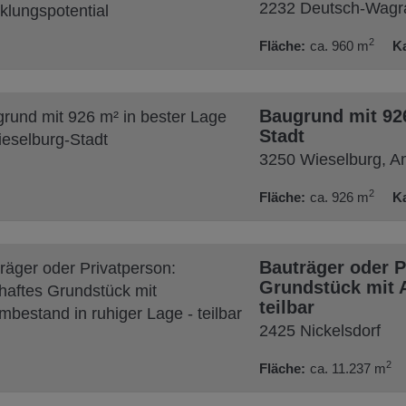
2232 Deutsch-Wag
2
Fläche
ca. 960 m
K
Baugrund mit 926
Stadt
3250 Wieselburg
, 
2
Fläche
ca. 926 m
K
Bauträger oder P
Grundstück mit A
teilbar
2425 Nickelsdorf
2
Fläche
ca. 11.237 m