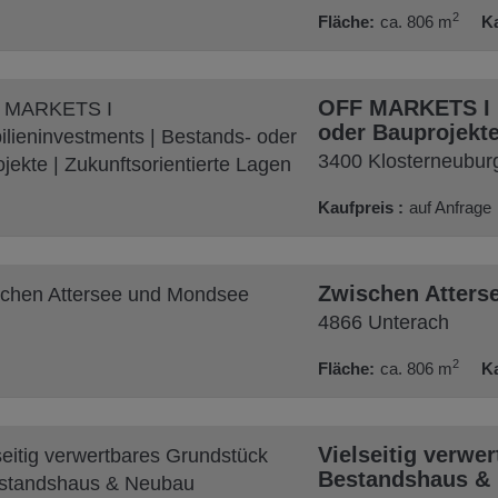
2
Fläche
ca. 806 m
K
OFF MARKETS I I
oder Bauprojekte
3400 Klosterneubur
Kaufpreis
auf Anfrage
Zwischen Atters
4866 Unterach
2
Fläche
ca. 806 m
K
Vielseitig verwe
Bestandshaus & 