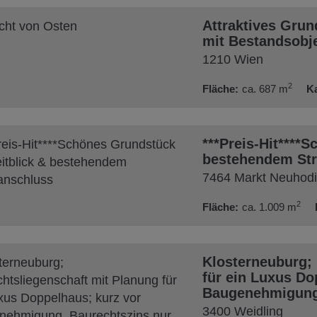
Attraktives Grun
mit Bestandsobj
1210 Wien
2
Fläche
ca. 687 m
K
***Preis-Hit****
bestehendem St
7464 Markt Neuhodi
2
Fläche
ca. 1.009 m
Klosterneuburg; 
für ein Luxus Do
Baugenehmigung,
3400 Weidling