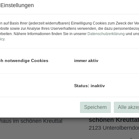
Einstellungen
Grund für Ihren
n auf Basis Ihrer (jederzeit widerrufbaren) Einwilligung Cookies zum Zweck der V
9632 Oberdöbernitz
bsite sowie zur Analyse Ihres Userverhaltens verwenden, die dazu personenbez
rbeiten. Nähere Informationen finden Sie in unserer
Datenschutzerklärung
und uns
2
Fläche
ca. 1.056 m
icy
.
Grundstück in Wa
ch notwendige Cookies
immer aktiv
Widmung LN bzw.
3830 Waidhofen an 
Status: inaktiv
2
Fläche
ca. 2.525 m
Speichern
Alle akze
Neuer Preis!! Ve
schönen Kreutta
2123 Unterolberndor