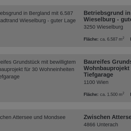
Betriebsgrund in
Wieselburg - gut
3250 Wieselburg
2
Fläche
ca. 6.587 m
Baureifes Grunds
Wohnbauprojekt 
Tiefgarage
1100 Wien
2
Fläche
ca. 1.500 m
Zwischen Atters
4866 Unterach