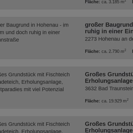
2
Fläche
ca. 3.185 m
großer Baugrund
ruhig in einer E
2273 Hohenau an d
2
Fläche
ca. 2.790 m
Großes Grundstü
Erholungsanlage, 
3632 Bad Traunstei
2
Fläche
ca. 19.929 m
Großes Grundstü
Erholungsanlage, 