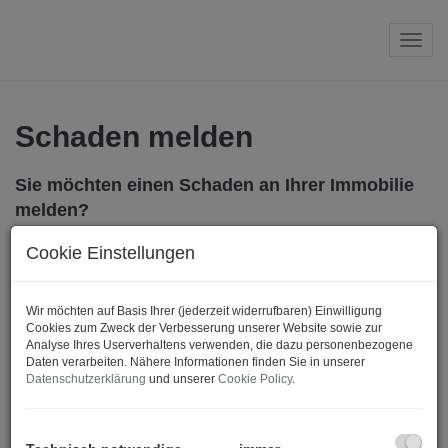
Navi
Schaden melden
Sie möchten einen Schaden an Ihrer Immobilie
melden?
Wir sind jederzeit für Sie da. Kontaktieren Sie uns
Cookie Einstellungen
telefonisch oder einfach und unkompliziert über das
folgende Formular. Eine/r unserer MitarbeiterInnen
Wir möchten auf Basis Ihrer (jederzeit widerrufbaren) Einwilligung
wird sich Ihrem Anliegen so schnell wie möglich
Cookies zum Zweck der Verbesserung unserer Website sowie zur
annehmen.
Analyse Ihres Userverhaltens verwenden, die dazu personenbezogene
Daten verarbeiten. Nähere Informationen finden Sie in unserer
Datenschutzerklärung
und unserer
Cookie Policy
.
E-Mail