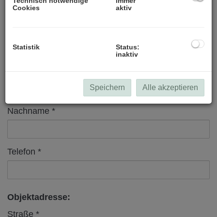
Technisch notwendige
immer
Cookies
aktiv
MieterIn/EigentümerIn:
Anrede
Statistik
Status:
inaktiv
Vorname
Speichern
Alle akzeptieren
Nachname
Telefon
Objektadresse:
Straße