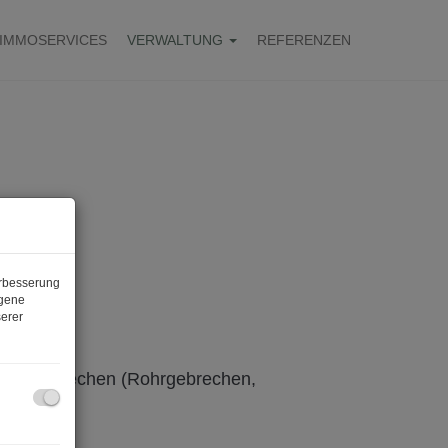
IMMOSERVICES
VERWALTUNG
REFERENZEN
erbesserung
ogene
erer
ische Gebrechen (Rohrgebrechen,