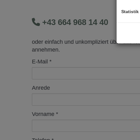
Statistik
+43 664 968 14 40
oder einfach und unkompliziert über das fo
annehmen.
E-Mail
Anrede
Vorname