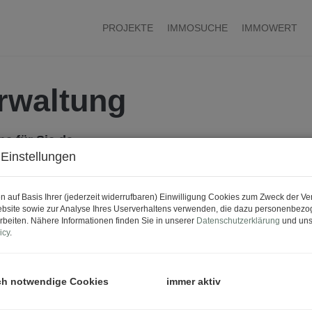
PROJEKTE
IMMOSUCHE
IMMOWERT
rwaltung
 für Sie da.
Einstellungen
n auf Basis Ihrer (jederzeit widerrufbaren) Einwilligung Cookies zum Zweck der V
bsite sowie zur Analyse Ihres Userverhaltens verwenden, die dazu personenbez
rbeiten. Nähere Informationen finden Sie in unserer
Datenschutzerklärung
und uns
icy
.
 und Fr 8-12h) steht Ihnen für akut auftretende techn
 etc. ) unser Notruf zur Verfügung:
ch notwendige Cookies
immer aktiv
 NOTRUF