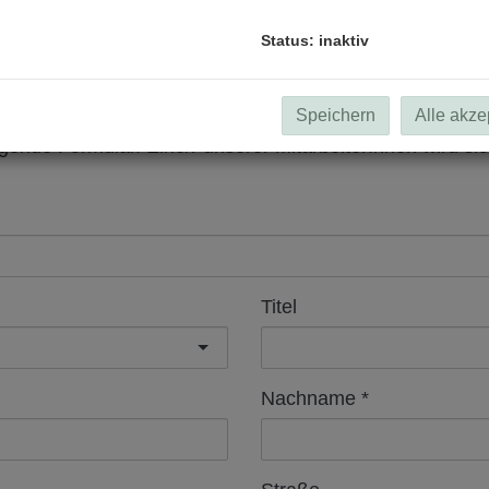
Status: inaktiv
Speichern
Alle akze
lgende Formular. Eine/r unserer MitarbeiterInnen wird si
Titel
Nachname