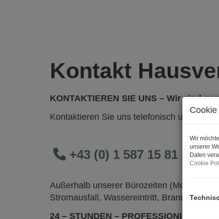
Kontakt Hausve
KONTAKTIEREN SIE UNS – Wir sind gerne
Cookie 
Kontaktieren Sie uns telefonisch unter
Wir möchte
unserer We
+43 (0) 1 587 15 81
Daten vera
Cookie Pol
Außerhalb unserer Bürozeiten (Mo-Do 8-16h
Stromausfall, Wassereintritt, Brandschaden,
Technis
24 – STUNDEN – PROFESSIONISTEN –