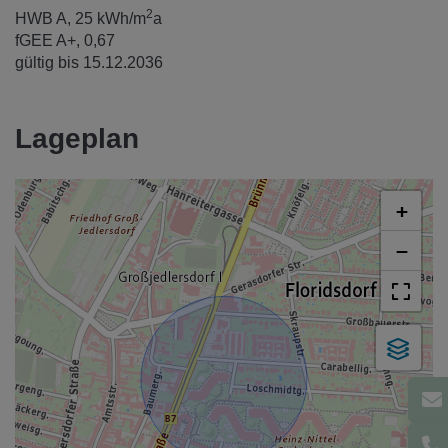
2
HWB
A, 25 kWh/m
a
fGEE
A+, 0,67
gültig bis
15.12.2036
Lageplan
+
−