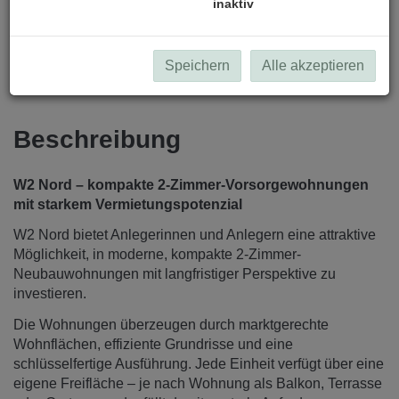
inaktiv
Speichern
Alle akzeptieren
Beschreibung
W2 Nord – kompakte 2-Zimmer-Vorsorgewohnungen
mit starkem Vermietungspotenzial
W2 Nord bietet Anlegerinnen und Anlegern eine attraktive
Möglichkeit, in moderne, kompakte 2-Zimmer-
Neubauwohnungen mit langfristiger Perspektive zu
investieren.
Die Wohnungen überzeugen durch marktgerechte
Wohnflächen, effiziente Grundrisse und eine
schlüsselfertige Ausführung. Jede Einheit verfügt über eine
eigene Freifläche – je nach Wohnung als Balkon, Terrasse