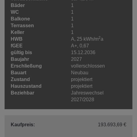
Bäder
1
WC
1
Balkone
1
Terrassen
1
Keller
1
2
HWB
A, 25 kWh/m
a
fGEE
A+, 0,67
gültig bis
15.12.2036
Baujahr
2027
Erschließung
vollerschlossen
Bauart
Neubau
Zustand
projektiert
Hauszustand
projektiert
Beziehbar
Jahreswechsel
2027/2028
Kaufpreis:
193.693,69 €