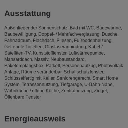
Ausstattung
Außenliegender Sonnenschutz
Bad mit WC
Badewanne
Baubewilligung
Doppel- / Mehrfachverglasung
Dusche
Fahrradraum
Flachdach
Fliesen
Fußbodenheizung
Getrennte Toiletten
Glasfaseranbindung
Kabel /
Satelliten-TV
Kunststofffenster
Luftwärmepumpe
Mansarddach
Massiv
Neubaustandard
Paketempfangsbox
Parkett
Personenaufzug
Photovoltaik
Anlage
Räume veränderbar
Schallschutzfenster
Schlüsselfertig mit Keller
Seniorengerecht
Smart Home
System
Terrassennutzung
Tiefgarage
U-Bahn-Nähe
Wohnküche / offene Küche
Zentralheizung
Ziegel
Öffenbare Fenster
Energieausweis