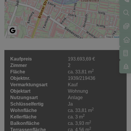
Tiles ©
basemap.at
Kaufpreis
193.693,69 €
Zimmer
2
2
Fläche
ca. 33,81 m
Objektnr.
1939/219436
Vermarktungsart
Kauf
Objektart
Wohnung
Nutzungsart
Anlage
Schlüsselfertig
Ja
2
Wohnfläche
ca. 33,81 m
2
Kellerfläche
ca. 3 m
2
Balkonfläche
ca. 3,93 m
2
Terrassenfläche
ca. 4,56 m