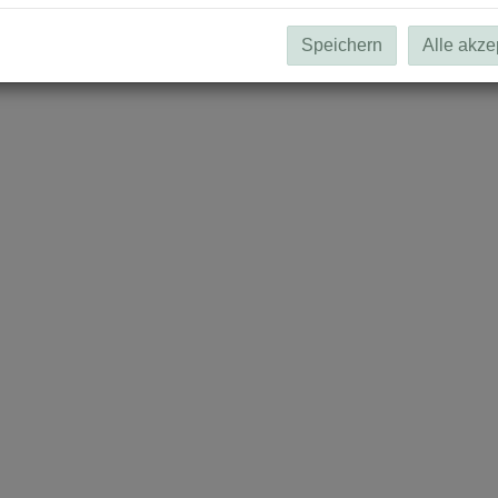
Speichern
Alle akze