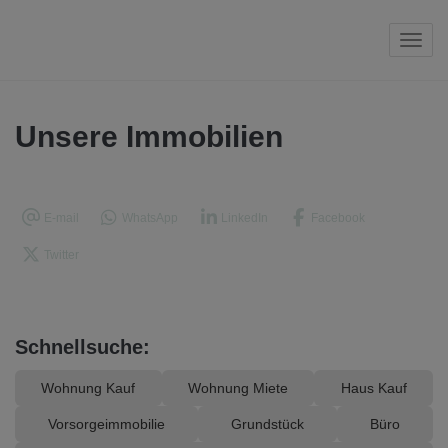
Navi
Unsere Immobilien
E-mail
WhatsApp
LinkedIn
Facebook
Twitter
Schnellsuche:
Wohnung Kauf
Wohnung Miete
Haus Kauf
Vorsorgeimmobilie
Grundstück
Büro