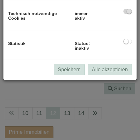
-
Technisch notwendige
immer
Cookies
aktiv
Zimmer
-
Statistik
Status:
inaktiv
Wohnfläche (von/bis)
-
Speichern
Alle akzeptieren
Filter zurücksetzen
Suchen
10
11
12
13
14
Prime Immobilien