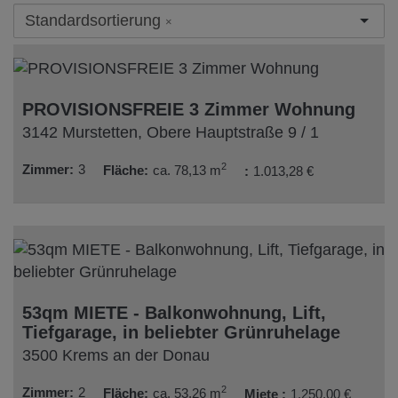
Standardsortierung
×
PROVISIONSFREIE 3 Zimmer Wohnung
3142 Murstetten
, Obere Hauptstraße 9 / 1
2
Zimmer
3
Fläche
ca. 78,13 m
1.013,28 €
53qm MIETE - Balkonwohnung, Lift,
Tiefgarage, in beliebter Grünruhelage
3500 Krems an der Donau
2
Zimmer
2
Fläche
ca. 53,26 m
Miete
1.250,00 €