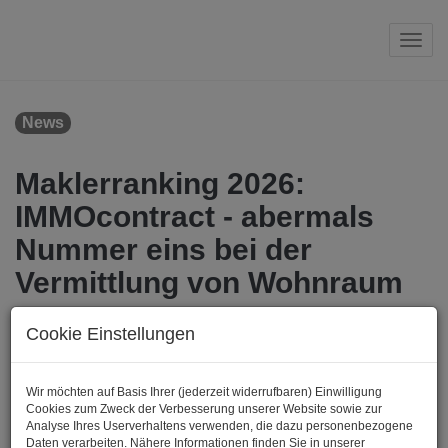
Navi
News
Maklerranking 2026:
IMMOcontract - abermals
Nummer eins bei der
Vermittlung von Wohnraum
Cookie Einstellungen
Die österreichische Immobilienwirtschaft ist geprägt von
Dynamik, Wettbewerb und Unternehmen, die mit Kompetenz
und Innovationskraft neue Maßstäbe setzen. Orientierung
Wir möchten auf Basis Ihrer (jederzeit widerrufbaren) Einwilligung
innerhalb dieser vielfältigen Branche bietet das jährlich
Cookies zum Zweck der Verbesserung unserer Website sowie zur
veröffentlichte Maklerranking des Immobilienmagazins, das seit
Analyse Ihres Userverhaltens verwenden, die dazu personenbezogene
Daten verarbeiten. Nähere Informationen finden Sie in unserer
vielen Jahren zu den wichtigsten Gradmessern der