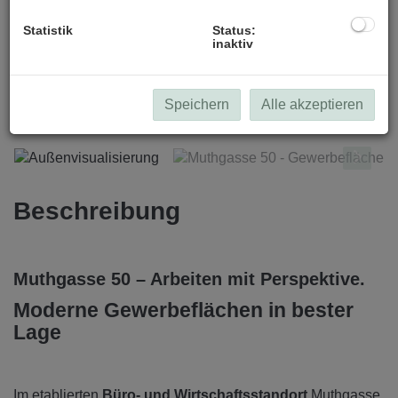
Statistik
Status:
inaktiv
Außenvisualisierung
Speichern
Alle akzeptieren
Beschreibung
Muthgasse 50 – Arbeiten mit Perspektive.
Moderne Gewerbeflächen in bester
Lage
Im etablierten
Büro- und Wirtschaftsstandort
Muthgasse