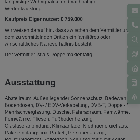
langfristige Wohnqualität und nachhaltige
Wertentwicklung.
Kaufpreis Eigennutzer: € 759.000
Wir weisen darauf hin, dass zwischen dem Vermittler und
dem zu vermittelnden Dritten ein familiäres oder
wirtschaftliches Naheverhältnis besteht.
Der Vermittler ist als Doppelmakler tätig.
Ausstattung
Abstellraum
Außenliegender Sonnenschutz
Badewanne
Bodendosen
DV- / EDV-Verkabelung
DVB-T
Doppel- /
Mehrfachverglasung
Dusche
Fahrradraum
Fernwärme
Fernwärme
Fliesen
Fußbodenheizung
Glasfaseranbindung
Klimaanlage
Niedrigenergiehaus
Paketempfangsbox
Parkett
Personenaufzug
Rollstuhlgerecht
Satteldach
Schlüsselfertig mit Keller