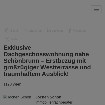
Navi
E-mail
WhatsApp
LinkedIn
Facebook
Twitter
Exklusive
Dachgeschosswohnung nahe
Schönbrunn – Erstbezug mit
großzügiger Westterrasse und
traumhaftem Ausblick!
1120 Wien
Jochen Schön
Immobilienfachberater