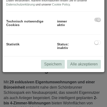
Daten verarbeiten. Nähere Informationen finden Sie in unserer
Datenschutzerklärung
und unserer
Cookie Policy
.
Technisch notwendige
immer
Cookies
aktiv
Terrasse
Statistik
Status:
inaktiv
Speichern
Alle akzeptieren
Beschreibung
Mit
29 exklusiven Eigentumswohnungen und einer
Büroeinheit
entsteht nahe dem Schönbrunner
Schlosspark ein Neubauprojekt, das sowohl Eigennutzer
als auch Anleger begeistert. Die intelligent geplanten
2-
bis 4-Zimmer-Wohnungen
bieten Wohnflächen von