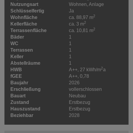
Nutzungsart
Wohnen
Anlage
Schlüsselfertig
Ja
2
Wohnfläche
ca. 88,97 m
2
Kellerfläche
ca. 3 m
2
Terrassenfläche
ca. 10,81 m
Bäder
1
WC
1
Terrassen
1
Keller
1
Abstellräume
1
2
HWB
A++, 27 kWh/m
a
fGEE
A++, 0,78
Baujahr
2026
Erschließung
vollerschlossen
Bauart
Neubau
Zustand
Erstbezug
Hauszustand
Erstbezug
Beziehbar
2028