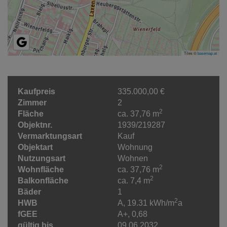
Tiles ©
basemap.at
Kaufpreis
335.000,00 €
Zimmer
2
2
Fläche
ca. 37,76 m
Objektnr.
1939/219287
Vermarktungsart
Kauf
Objektart
Wohnung
Nutzungsart
Wohnen
2
Wohnfläche
ca. 37,76 m
2
Balkonfläche
ca. 7,4 m
Bäder
1
2
HWB
A, 19.31 kWh/m
a
fGEE
A+, 0,68
gültig bis
09.06.2032