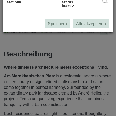
Statistik
Status:
inaktiv
4096-2731-max
Speichern
Alle akzeptieren
Beschreibung
Where timeless architecture meets exceptional living.
Am Marokkanischen Platz
is a residential address where
contemporary design, refined craftsmanship and nature
come together in perfect harmony. Surrounded by the
extraordinary park landscape created by André Heller, the
project offers a unique living experience that combines
tranquility with urban sophistication.
Each residence features light-filled interiors, thoughtfully