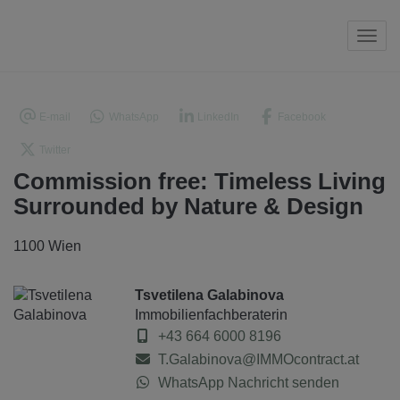
Navi
E-mail
WhatsApp
LinkedIn
Facebook
Twitter
Commission free: Timeless Living
Surrounded by Nature & Design
1100 Wien
Tsvetilena Galabinova
Immobilienfachberaterin
+43 664 6000 8196
T.Galabinova@IMMOcontract.at
WhatsApp Nachricht senden