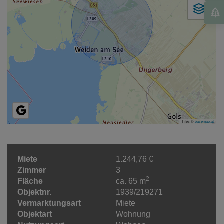
Tiles ©
basemap.at
Miete
1.244,76 €
Zimmer
3
2
Fläche
ca. 65 m
Objektnr.
1939/219271
Vermarktungsart
Miete
Objektart
Wohnung