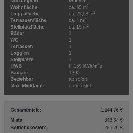
Nutzungsart
Wohnen
2
Wohnfläche
ca. 65 m
2
Loggiafläche
ca. 22,98 m
2
Terrassenfläche
ca. 4 m
2
Stellplatzfläche
ca. 15 m
Bäder
1
WC
1
Terrassen
1
Loggien
1
Stellplätze
1
2
HWB
F, 159 kWh/m
a
Baujahr
1800
Beziehbar
ab sofort
Max. Mietdauer
unbefristet
Gesamtmiete:
1.244,76 €
Miete:
846,34 €
Betriebskosten:
285,26 €