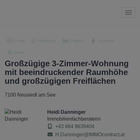
Navi
E-mail
WhatsApp
LinkedIn
Facebook
Twitter
Großzügige 3-Zimmer-Wohnung
mit beeindruckender Raumhöhe
und großzügigen Freiflächen
7100 Neusiedl am See
Heidi Danninger
Immobilienfachberaterin
+43 664 9639404
H.Danninger@IMMOcontract.at