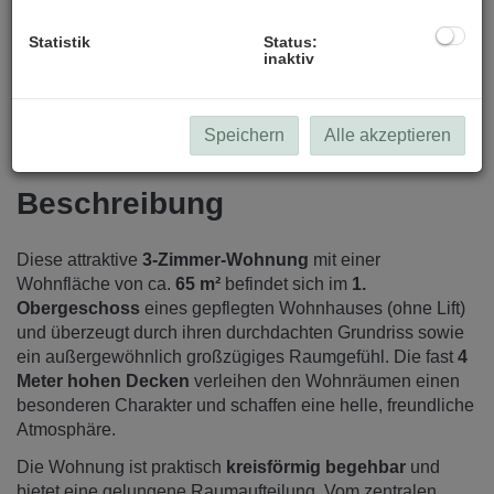
Statistik
Status:
inaktiv
Speichern
Alle akzeptieren
Beschreibung
Diese attraktive
3-Zimmer-Wohnung
mit einer
Wohnfläche von ca.
65 m²
befindet sich im
1.
Obergeschoss
eines gepflegten Wohnhauses (ohne Lift)
und überzeugt durch ihren durchdachten Grundriss sowie
ein außergewöhnlich großzügiges Raumgefühl. Die fast
4
Meter hohen Decken
verleihen den Wohnräumen einen
besonderen Charakter und schaffen eine helle, freundliche
Atmosphäre.
Die Wohnung ist praktisch
kreisförmig begehbar
und
bietet eine gelungene Raumaufteilung. Vom zentralen