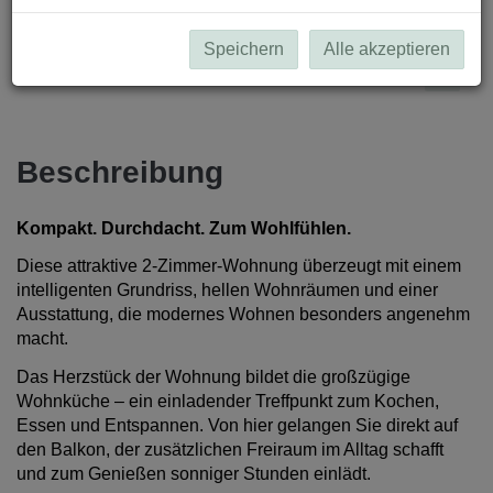
Speichern
Alle akzeptieren
Beschreibung
Kompakt. Durchdacht. Zum Wohlfühlen.
Diese attraktive 2-Zimmer-Wohnung überzeugt mit einem
intelligenten Grundriss, hellen Wohnräumen und einer
Ausstattung, die modernes Wohnen besonders angenehm
macht.
Das Herzstück der Wohnung bildet die großzügige
Wohnküche – ein einladender Treffpunkt zum Kochen,
Essen und Entspannen. Von hier gelangen Sie direkt auf
den Balkon, der zusätzlichen Freiraum im Alltag schafft
und zum Genießen sonniger Stunden einlädt.