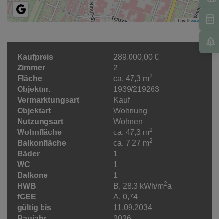
Tiles ©
basemap.at
Kaufpreis
289.000,00 €
Zimmer
2
2
Fläche
ca. 47,3 m
Objektnr.
1939/219263
Vermarktungsart
Kauf
Objektart
Wohnung
Nutzungsart
Wohnen
2
Wohnfläche
ca. 47,3 m
2
Balkonfläche
ca. 7,27 m
Bäder
1
WC
1
Balkone
1
2
HWB
B, 28.3 kWh/m
a
fGEE
A, 0,74
gültig bis
11.09.2034
Baujahr
2026