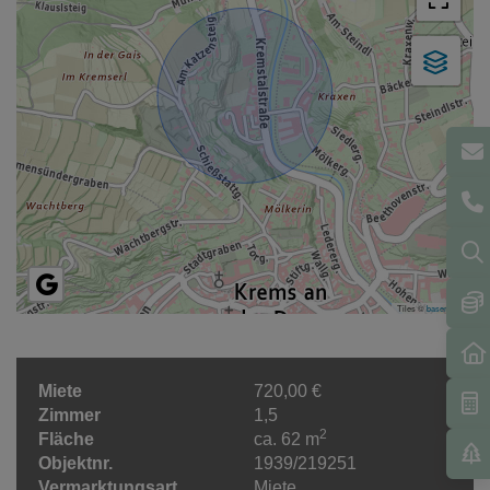
Tiles ©
basemap.at
Miete
720,00 €
Zimmer
1,5
2
Fläche
ca. 62 m
Objektnr.
1939/219251
Vermarktungsart
Miete