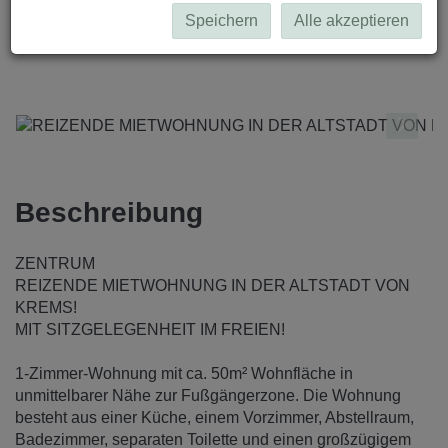
Speichern
Alle akzeptieren
Beschreibung
ZENTRUM
REIZENDE MIETWOHNUNG IN DER ALTSTADT VON
KREMS!
MIT SITZGELEGENHEIT IM FREIEN!
1-Zimmer-Wohnung mit ca. 50m² Wohnfläche in
unmittelbarer Nähe zur Fußgängerzone. Die Wohnung
besteht aus einer Küche, einem Vorzimmer, Abstellraum,
Badezimmer, separaten Toilette und einen großzügigem