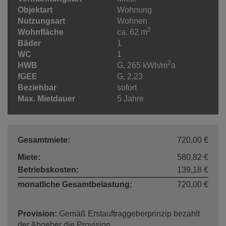
Objektart
Wohnung
Nutzungsart
Wohnen
2
Wohnfläche
ca. 62 m
Bäder
1
WC
1
2
HWB
G, 265 kWh/m
a
fGEE
G, 2,23
Beziehbar
sofort
Max. Mietdauer
5 Jahre
Gesamtmiete:
720,00 €
Miete:
580,82 €
Betriebskosten:
139,18 €
monatliche Gesamtbelastung:
720,00 €
Provision:
Gemäß Erstauftraggeberprinzip bezahlt
der Abgeber die Provision.