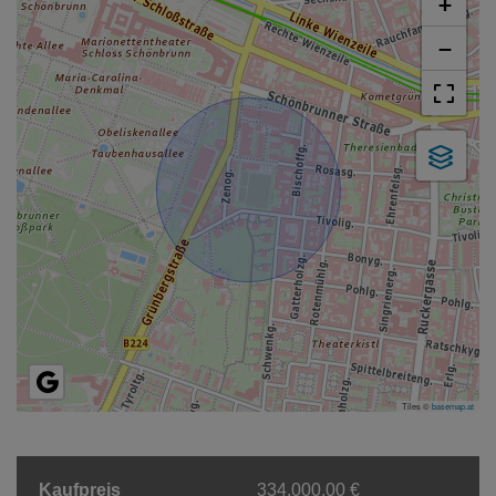
+
−
Tiles ©
basemap.at
Kaufpreis
334.000,00 €