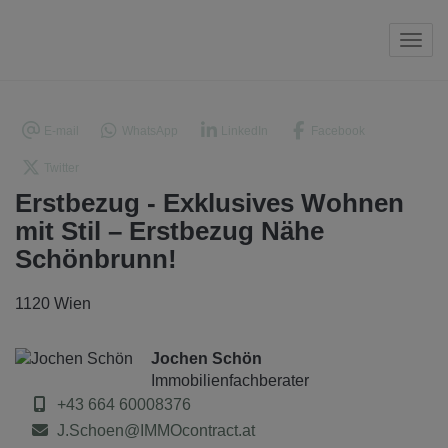
Navi
E-mail
WhatsApp
LinkedIn
Facebook
Twitter
Erstbezug - Exklusives Wohnen
mit Stil – Erstbezug Nähe
Schönbrunn!
1120 Wien
Jochen Schön
Immobilienfachberater
+43 664 60008376
J.Schoen@IMMOcontract.at