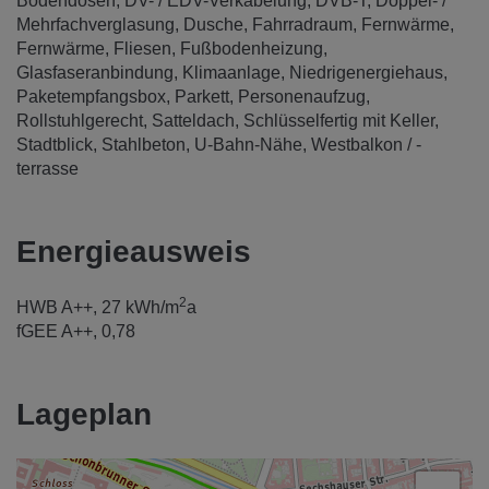
Bodendosen
DV- / EDV-Verkabelung
DVB-T
Doppel- /
Mehrfachverglasung
Dusche
Fahrradraum
Fernwärme
Fernwärme
Fliesen
Fußbodenheizung
Glasfaseranbindung
Klimaanlage
Niedrigenergiehaus
Paketempfangsbox
Parkett
Personenaufzug
Rollstuhlgerecht
Satteldach
Schlüsselfertig mit Keller
Stadtblick
Stahlbeton
U-Bahn-Nähe
Westbalkon / -
terrasse
Energieausweis
2
HWB
A++, 27 kWh/m
a
fGEE
A++, 0,78
Lageplan