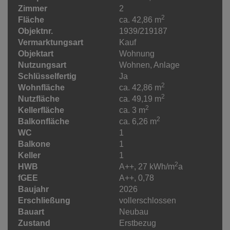
Zimmer
2
2
Fläche
ca. 42,86 m
Objektnr.
1939/219187
Vermarktungsart
Kauf
Objektart
Wohnung
Nutzungsart
Wohnen
Anlage
Schlüsselfertig
Ja
2
Wohnfläche
ca. 42,86 m
2
Nutzfläche
ca. 49,19 m
2
Kellerfläche
ca. 3 m
2
Balkonfläche
ca. 6,26 m
WC
1
Balkone
1
Keller
1
2
HWB
A++, 27 kWh/m
a
fGEE
A++, 0,78
Baujahr
2026
Erschließung
vollerschlossen
Bauart
Neubau
Zustand
Erstbezug