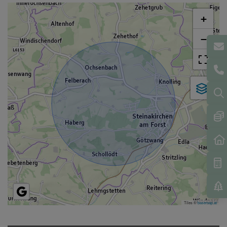
+
−
Tiles ©
basemap.at