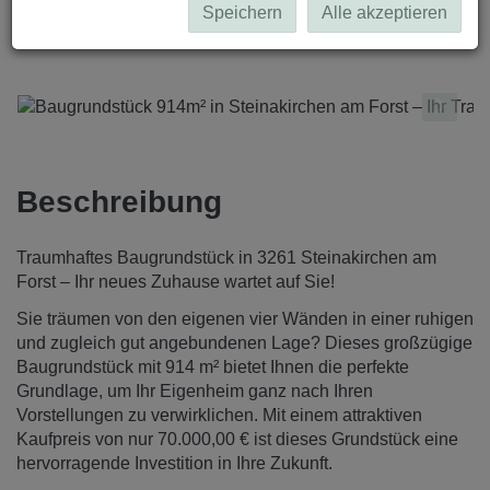
Speichern
Alle akzeptieren
Beschreibung
Traumhaftes Baugrundstück in 3261 Steinakirchen am
Forst – Ihr neues Zuhause wartet auf Sie!
Sie träumen von den eigenen vier Wänden in einer ruhigen
und zugleich gut angebundenen Lage? Dieses großzügige
Baugrundstück mit 914 m² bietet Ihnen die perfekte
Grundlage, um Ihr Eigenheim ganz nach Ihren
Vorstellungen zu verwirklichen. Mit einem attraktiven
Kaufpreis von nur 70.000,00 € ist dieses Grundstück eine
hervorragende Investition in Ihre Zukunft.