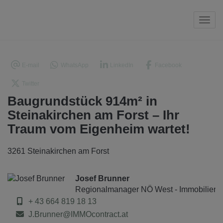
Navi
E-mail
WhatsApp
LinkedIn
Facebook
Twitter
Baugrundstück 914m² in
Steinakirchen am Forst – Ihr
Traum vom Eigenheim wartet!
3261 Steinakirchen am Forst
Josef Brunner
Regionalmanager NÖ West - Immobilienm
+ 43 664 819 18 13
J.Brunner@IMMOcontract.at