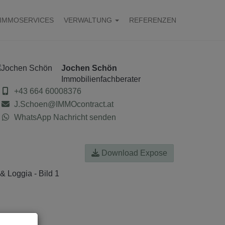
IMMOSERVICES
VERWALTUNG
REFERENZEN
Jochen Schön
Immobilienfachberater
+43 664 60008376
J.Schoen@IMMOcontract.at
WhatsApp Nachricht senden
Download Expose