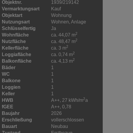
Objektnr.
1939/219142
Vermarktungsart
Kauf
Objektart
Wohnung
Nutzungsart
Wohnen
Anlage
Schlüsselfertig
Ja
2
Wohnfläche
ca. 44,07 m
2
Nutzfläche
ca. 48,47 m
2
Kellerfläche
ca. 3 m
2
Loggiafläche
ca. 0,74 m
2
Balkonfläche
ca. 4,13 m
Bäder
1
WC
1
Balkone
1
Loggien
1
Keller
1
2
HWB
A++, 27 kWh/m
a
fGEE
A++, 0,78
Baujahr
2026
Erschließung
vollerschlossen
Bauart
Neubau
Zustand
Erstbezug