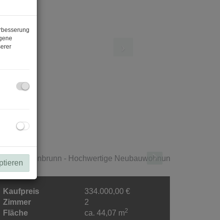
erbesserung
ogene
erer
ptieren
Kaufpreis
334.000,00 €
Zimmer
2
2
Fläche
ca. 44,07 m