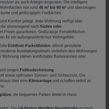
utzer als auch Anleger begeistert. Die intelligent
Wohnflächen von rund
40 m² bis 90 m²
und überzeugen
räume und großzügigen Freiflächen.
und Komfort gelegt. Jede Wohnung verfügt über
, die überwiegend nach
Süden oder
im Freien garantieren. Großzügige Fensterflächen
rgen für ein außergewöhnliches Wohngefühl.
 Edle
Echtholz-Parkettböden
, stilvoll gestaltete
 moderne Ausstattungsdetails verleihen den Wohnungen
ach Wohnung stehen komfortable Badewannen oder
zeit sorgen
Fußbodenheizung
.
ort sowie optimalen Sonnen- und Sichtschutz. Die
inaus über eine
Klimaanlage
und schaffen selbst an
ma.
plätze
, die bequemes Parken direkt im Haus
jekts. Die
U4-Station Meidling Hauptstraße
ist rasch