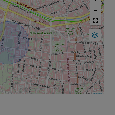
−
Tiles ©
basemap.at