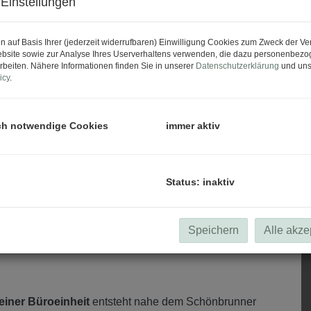
Einstellungen
n auf Basis Ihrer (jederzeit widerrufbaren) Einwilligung Cookies zum Zweck der V
bsite sowie zur Analyse Ihres Userverhaltens verwenden, die dazu personenbez
rbeiten. Nähere Informationen finden Sie in unserer
Datenschutzerklärung
und uns
icy
.
ch notwendige Cookies
immer aktiv
Status: inaktiv
Speichern
Alle akze
iner Büroeinheit
entsteht nahe dem Schönbrunner