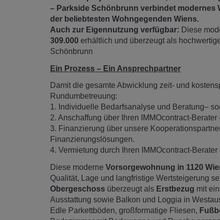
– Parkside Schönbrunn verbindet modernes W
der beliebtesten Wohngegenden Wiens.
Auch zur Eigennutzung verfügbar:
Diese mode
309.000
erhältlich und überzeugt als hochwertig
Schönbrunn
Ein Prozess – Ein Ansprechpartner
Damit die gesamte Abwicklung zeit- und kostensp
Rundumbetreuung:
1. Individuelle Bedarfsanalyse und Beratung– so
2. Anschaffung über Ihren IMMOcontract-Berater
3. Finanzierung über unsere Kooperationspartner
Finanzierungslösungen.
4. Vermietung durch Ihren IMMOcontract-Berater – 
Diese moderne
Vorsorgewohnung in 1120 Wie
Qualität, Lage und langfristige Wertsteigerung s
Obergeschoss
überzeugt als
Erstbezug
mit ei
Ausstattung sowie Balkon und Loggia in Westaus
Edle Parkettböden, großformatige Fliesen,
Fußb