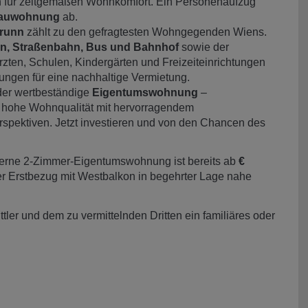
für zeitgemäßen Wohnkomfort. Ein Personenaufzug
auwohnung
ab.
runn
zählt zu den gefragtesten Wohngegenden Wiens.
n, Straßenbahn, Bus und Bahnhof
sowie der
zten, Schulen, Kindergärten und Freizeiteinrichtungen
ngen für eine nachhaltige Vermietung.
er wertbeständige
Eigentumswohnung
–
 hohe Wohnqualität mit hervorragendem
rspektiven. Jetzt investieren und von den Chancen des
rne 2-Zimmer-Eigentumswohnung ist bereits ab
€
er Erstbezug mit Westbalkon in begehrter Lage nahe
ler und dem zu vermittelnden Dritten ein familiäres oder