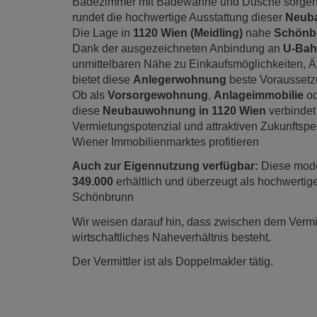
Badezimmer mit Badewanne und Dusche sorgen 
rundet die hochwertige Ausstattung dieser
Neub
Die Lage in
1120 Wien (Meidling)
nahe
Schönb
Dank der ausgezeichneten Anbindung an
U-Bah
unmittelbaren Nähe zu Einkaufsmöglichkeiten, Är
bietet diese
Anlegerwohnung
beste Voraussetzu
Ob als
Vorsorgewohnung
,
Anlageimmobilie
od
diese
Neubauwohnung in 1120 Wien
verbindet
Vermietungspotenzial und attraktiven Zukunftspe
Wiener Immobilienmarktes profitieren
Auch zur Eigennutzung verfügbar:
Diese mode
349.000
erhältlich und überzeugt als hochwertig
Schönbrunn
Wir weisen darauf hin, dass zwischen dem Vermitt
wirtschaftliches Naheverhältnis besteht.
Der Vermittler ist als Doppelmakler tätig.