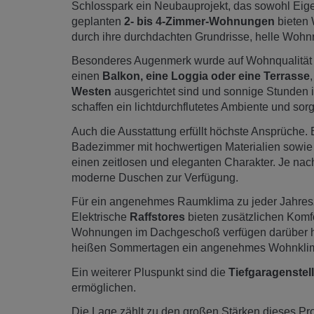
Schlosspark ein Neubauprojekt, das sowohl Eigenn
geplanten
2- bis 4-Zimmer-Wohnungen
bieten 
durch ihre durchdachten Grundrisse, helle Wohn
Besonderes Augenmerk wurde auf Wohnqualität 
einen
Balkon, eine Loggia oder eine Terrasse
Westen
ausgerichtet sind und sonnige Stunden 
schaffen ein lichtdurchflutetes Ambiente und so
Auch die Ausstattung erfüllt höchste Ansprüche.
Badezimmer mit hochwertigen Materialien sowie
einen zeitlosen und eleganten Charakter. Je n
moderne Duschen zur Verfügung.
Für ein angenehmes Raumklima zu jeder Jahres
Elektrische
Raffstores
bieten zusätzlichen Komf
Wohnungen im Dachgeschoß verfügen darüber h
heißen Sommertagen ein angenehmes Wohnkli
Ein weiterer Pluspunkt sind die
Tiefgaragenstell
ermöglichen.
Die Lage zählt zu den großen Stärken dieses Pro