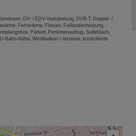
dendosen
DV- / EDV-Verkabelung
DVB-T
Doppel- /
nwärme
Fernwärme
Fliesen
Fußbodenheizung
empfangsbox
Parkett
Personenaufzug
Satteldach
U-Bahn-Nähe
Westbalkon / -terrasse
kontrollierte
+