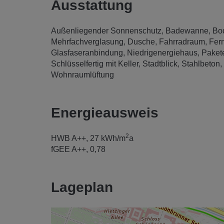
Ausstattung
Außenliegender Sonnenschutz
Badewanne
Bo
Mehrfachverglasung
Dusche
Fahrradraum
Fer
Glasfaseranbindung
Niedrigenergiehaus
Paket
Schlüsselfertig mit Keller
Stadtblick
Stahlbeton
Wohnraumlüftung
Energieausweis
2
HWB
A++, 27 kWh/m
a
fGEE
A++, 0,78
Lageplan