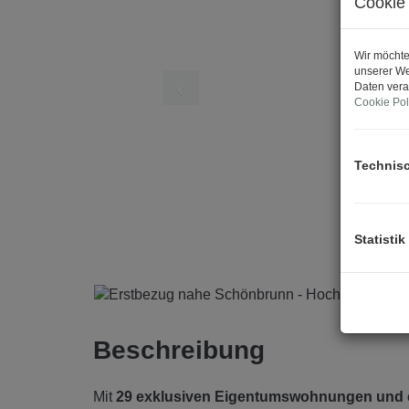
Cookie 
Wir möchte
unserer We
Daten vera
Cookie Pol
Technis
Statistik
Beschreibung
Mit
29 exklusiven Eigentumswohnungen und e