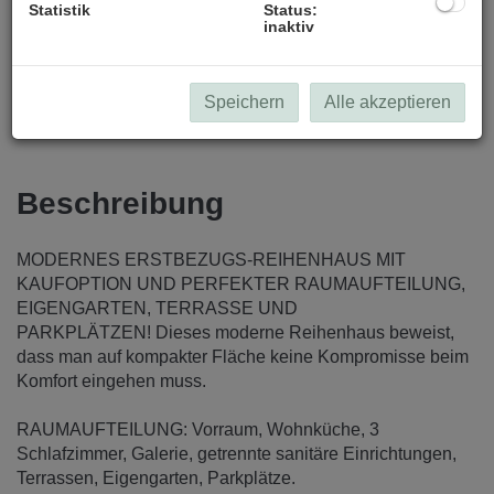
Statistik
Status:
inaktiv
Speichern
Alle akzeptieren
Beschreibung
MODERNES ERSTBEZUGS-REIHENHAUS MIT
KAUFOPTION UND PERFEKTER RAUMAUFTEILUNG,
EIGENGARTEN, TERRASSE UND
PARKPLÄTZEN! Dieses moderne Reihenhaus beweist,
dass man auf kompakter Fläche keine Kompromisse beim
Komfort eingehen muss.
RAUMAUFTEILUNG: Vorraum, Wohnküche, 3
Schlafzimmer, Galerie, getrennte sanitäre Einrichtungen,
Terrassen, Eigengarten, Parkplätze.