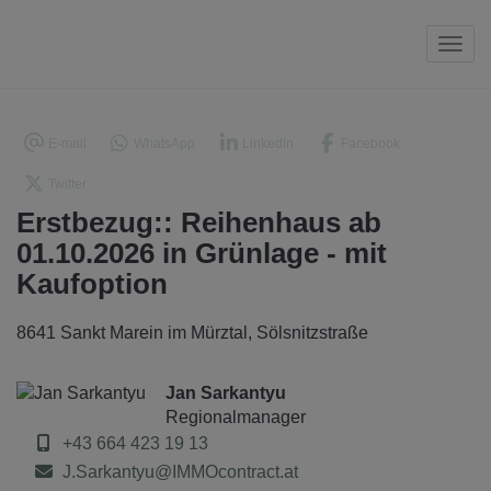
Navi
E-mail
WhatsApp
LinkedIn
Facebook
Twitter
Erstbezug:: Reihenhaus ab
01.10.2026 in Grünlage - mit
Kaufoption
8641 Sankt Marein im Mürztal
, Sölsnitzstraße
Jan Sarkantyu
Regionalmanager
+43 664 423 19 13
J.Sarkantyu@IMMOcontract.at