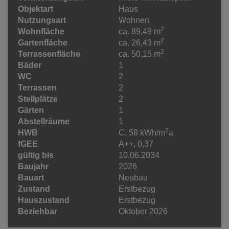
Objektart
Haus
Nutzungsart
Wohnen
2
Wohnfläche
ca. 89,49 m
2
Gartenfläche
ca. 26,43 m
2
Terrassenfläche
ca. 50,15 m
Bäder
1
WC
2
Terrassen
2
Stellplätze
2
Gärten
1
Abstellräume
1
2
HWB
C, 58 kWh/m
a
fGEE
A++, 0,37
gültig bis
10.06.2034
Baujahr
2026
Bauart
Neubau
Zustand
Erstbezug
Hauszustand
Erstbezug
Beziehbar
Oktober 2026