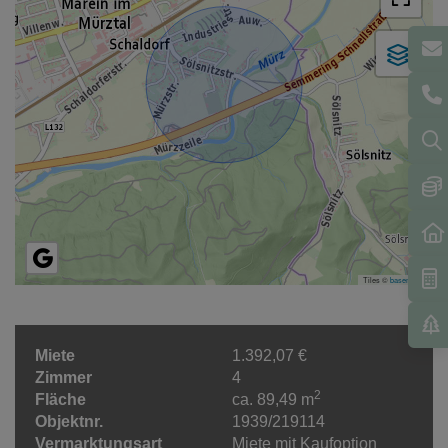
Tiles ©
basemap.at
Miete
1.392,07 €
Zimmer
4
2
Fläche
ca. 89,49 m
Objektnr.
1939/219114
Vermarktungsart
Miete mit Kaufoption