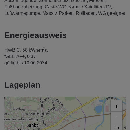
Außenliegender Sonnenschutz
Dusche
Fliesen
Fußbodenheizung
Gäste-WC
Kabel / Satelliten-TV
Luftwärmepumpe
Massiv
Parkett
Rollladen
WG geeignet
Energieausweis
2
HWB
C, 58 kWh/m
a
fGEE
A++, 0,37
gültig bis
10.06.2034
Lageplan
+
−