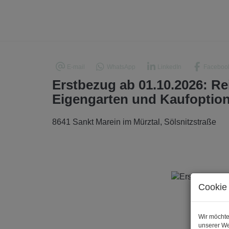
E-mail
WhatsApp
LinkedIn
Faceboo
Erstbezug ab 01.10.2026: Re
Eigengarten und Kaufoptio
8641 Sankt Marein im Mürztal
, Sölsnitzstraße
Cookie 
Wir möchte
unserer We