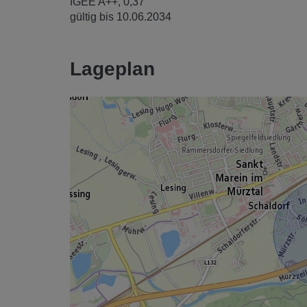
fGEE
A++, 0,37
gültig bis
10.06.2034
Lageplan