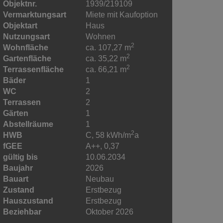
Objektnr.
1939/219109
Vermarktungsart
Miete mit Kaufoption
Objektart
Haus
Nutzungsart
Wohnen
2
Wohnfläche
ca. 107,27 m
2
Gartenfläche
ca. 35,22 m
2
Terrassenfläche
ca. 66,21 m
Bäder
1
WC
2
Terrassen
2
Gärten
1
Abstellräume
1
2
HWB
C, 58 kWh/m
a
fGEE
A++, 0,37
gültig bis
10.06.2034
Baujahr
2026
Bauart
Neubau
Zustand
Erstbezug
Hauszustand
Erstbezug
Beziehbar
Oktober 2026