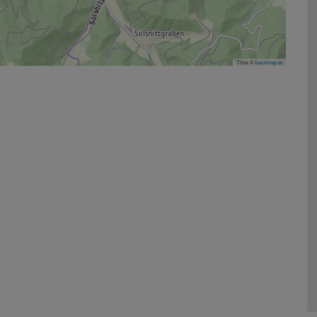
Tiles ©
basemap.at