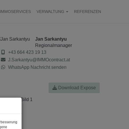
IMMOSERVICES
VERWALTUNG
REFERENZEN
Jan Sarkantyu
Regionalmanager
+43 664 423 19 13
J.Sarkantyu@IMMOcontract.at
WhatsApp Nachricht senden
Download Expose
erbesserung
ogene