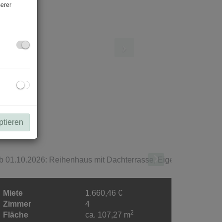
erer
ptieren
Miete
1.660,46 €
Zimmer
4
2
Fläche
ca. 107,27 m