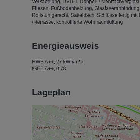
Verkabelung
DVB-T
Doppel- / Mehrfachverglas
Fliesen
Fußbodenheizung
Glasfaseranbindung
Rollstuhlgerecht
Satteldach
Schlüsselfertig mit 
/ -terrasse
kontrollierte Wohnraumlüftung
Energieausweis
2
HWB
A++, 27 kWh/m
a
fGEE
A++, 0,78
Lageplan