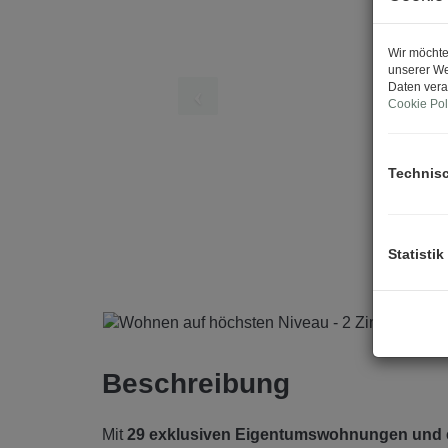
Wir möchte
unserer We
Daten vera
Cookie Pol
Technis
Statistik
Beschreibung
Mit
29 exklusiven Eigentumswohnungen und e