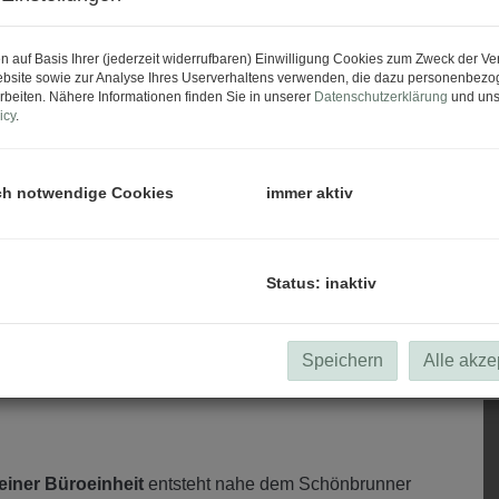
n auf Basis Ihrer (jederzeit widerrufbaren) Einwilligung Cookies zum Zweck der V
bsite sowie zur Analyse Ihres Userverhaltens verwenden, die dazu personenbez
rbeiten. Nähere Informationen finden Sie in unserer
Datenschutzerklärung
und uns
icy
.
ch notwendige Cookies
immer aktiv
Status: inaktiv
Speichern
Alle akze
iner Büroeinheit
entsteht nahe dem Schönbrunner