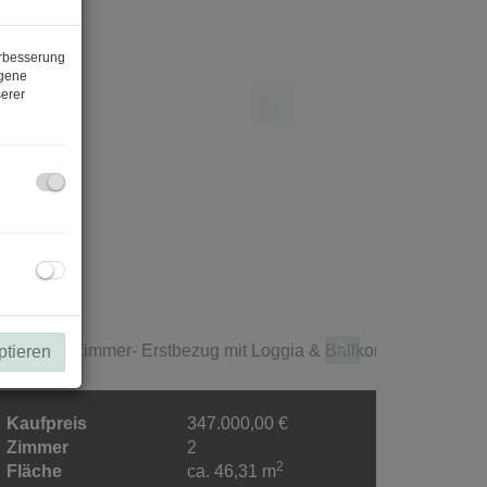
erbesserung
ogene
erer
ptieren
Kaufpreis
347.000,00 €
Zimmer
2
2
Fläche
ca. 46,31 m