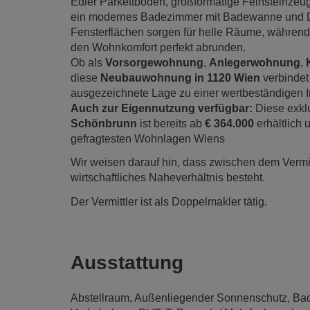
Edler Parkettboden, großformatige Feinsteinze
ein modernes Badezimmer mit Badewanne und Du
Fensterflächen sorgen für helle Räume, während
den Wohnkomfort perfekt abrunden.
Ob als
Vorsorgewohnung
,
Anlegerwohnung
,
diese
Neubauwohnung in 1120 Wien
verbindet
ausgezeichnete Lage zu einer wertbeständigen In
Auch zur Eigennutzung verfügbar:
Diese exkl
Schönbrunn
ist bereits ab
€ 364.000
erhältlich 
gefragtesten Wohnlagen Wiens
Wir weisen darauf hin, dass zwischen dem Vermitt
wirtschaftliches Naheverhältnis besteht.
Der Vermittler ist als Doppelmakler tätig.
Ausstattung
Abstellraum
Außenliegender Sonnenschutz
Ba