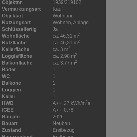
Objektnr.
1939/219102
Vermarktungsart
Kauf
Objektart
Wohnung
Nutzungsart
Wohnen
Anlage
Schlüsselfertig
Ja
2
Wohnfläche
ca. 46,31 m
2
Nutzfläche
ca. 46,31 m
2
Kellerfläche
ca. 3 m
2
Loggiafläche
ca. 2,98 m
2
Balkonfläche
ca. 3,77 m
Bäder
1
WC
1
Balkone
1
Loggien
1
Keller
1
2
HWB
A++, 27 kWh/m
a
fGEE
A++, 0,78
Baujahr
2026
Bauart
Neubau
Zustand
Erstbezug
Hauszustand
Erstbezug