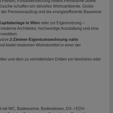
ug Fliesen, Fußbodenheizung mittels Fernwärme sowie
sche schaffen ein stilvolles Wohnambiente. Große
 der Personenaufzug und die energieeffiziente Bauweise
Kapitalanlage in Wien
oder zur Eigennutzung –
 moderne Architektur, hochwertige Ausstattung und eine
vestition.
usive
2-Zimmer-Eigentumswohnung nahe
und bietet modernen Wohnkomfort in einer der
ler und dem zu vermittelnden Dritten ein familiäres oder
d mit WC
Badewanne
Bodendosen
DV- / EDV-