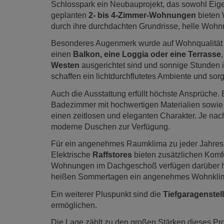
Schlosspark ein Neubauprojekt, das sowohl Eigenn
geplanten
2- bis 4-Zimmer-Wohnungen
bieten 
durch ihre durchdachten Grundrisse, helle Wohn
Besonderes Augenmerk wurde auf Wohnqualität 
einen
Balkon, eine Loggia oder eine Terrasse
Westen
ausgerichtet sind und sonnige Stunden 
schaffen ein lichtdurchflutetes Ambiente und so
Auch die Ausstattung erfüllt höchste Ansprüche.
Badezimmer mit hochwertigen Materialien sowie
einen zeitlosen und eleganten Charakter. Je n
moderne Duschen zur Verfügung.
Für ein angenehmes Raumklima zu jeder Jahres
Elektrische
Raffstores
bieten zusätzlichen Komf
Wohnungen im Dachgeschoß verfügen darüber h
heißen Sommertagen ein angenehmes Wohnkli
Ein weiterer Pluspunkt sind die
Tiefgaragenstell
ermöglichen.
Die Lage zählt zu den großen Stärken dieses Pro