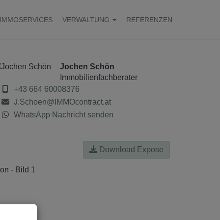
IMMOSERVICES
VERWALTUNG
REFERENZEN
Jochen Schön
Immobilienfachberater
+43 664 60008376
J.Schoen@IMMOcontract.at
WhatsApp Nachricht senden
Download Expose