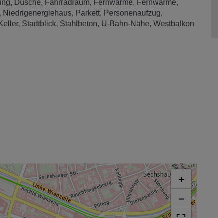
ung
Dusche
Fahrradraum
Fernwärme
Fernwärme
Niedrigenergiehaus
Parkett
Personenaufzug
Keller
Stadtblick
Stahlbeton
U-Bahn-Nähe
Westbalkon
+
−