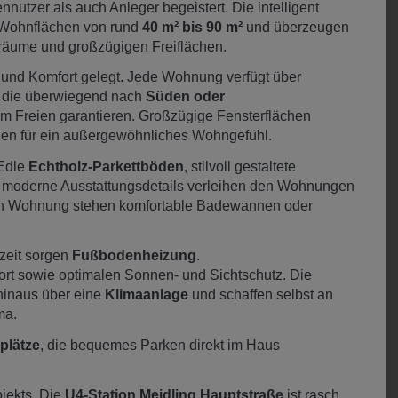
utzer als auch Anleger begeistert. Die intelligent
Wohnflächen von rund
40 m² bis 90 m²
und überzeugen
räume und großzügigen Freiflächen.
und Komfort gelegt. Jede Wohnung verfügt über
, die überwiegend nach
Süden oder
im Freien garantieren. Großzügige Fensterflächen
rgen für ein außergewöhnliches Wohngefühl.
 Edle
Echtholz-Parkettböden
, stilvoll gestaltete
 moderne Ausstattungsdetails verleihen den Wohnungen
ach Wohnung stehen komfortable Badewannen oder
zeit sorgen
Fußbodenheizung
.
ort sowie optimalen Sonnen- und Sichtschutz. Die
inaus über eine
Klimaanlage
und schaffen selbst an
ma.
plätze
, die bequemes Parken direkt im Haus
jekts. Die
U4-Station Meidling Hauptstraße
ist rasch