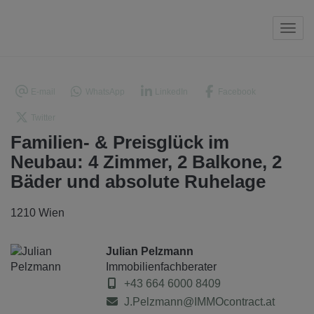
Navi
E-mail
WhatsApp
LinkedIn
Facebook
Twitter
Familien- & Preisglück im
Neubau: 4 Zimmer, 2 Balkone, 2
Bäder und absolute Ruhelage
1210 Wien
Julian Pelzmann
Immobilienfachberater
+43 664 6000 8409
J.Pelzmann@IMMOcontract.at