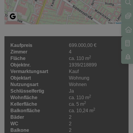
Tiles ©
basemap.at
Kaufpreis
699.000,00 €
Zimmer
4
2
Fläche
ca. 110 m
Objektnr.
1939/218899
Vermarktungsart
Kauf
Objektart
Wohnung
Nutzungsart
Wohnen
Schlüsselfertig
Ja
2
Wohnfläche
ca. 110 m
2
Kellerfläche
ca. 5 m
2
Balkonfläche
ca. 10,24 m
Bäder
2
WC
2
Balkone
2