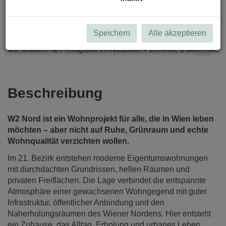
Speichern
Alle akzeptieren
Beschreibung
W2 Nord ist ein Wohnprojekt für alle, die in Wien leben
möchten – aber nicht auf Ruhe, Grünraum und echte
Wohnqualität verzichten wollen.
Im 21. Bezirk entstehen moderne Eigentumswohnungen
mit durchdachten Grundrissen, hellen Räumen und
privaten Freiflächen. Die Lage verbindet die entspannte
Atmosphäre einer gewachsenen Wohngegend mit guter
Infrastruktur, öffentlicher Anbindung und den
Naherholungsräumen des Wiener Nordens. Hier entsteht
ein Zuhause, das Alltag, Erholung und urbanes Leben