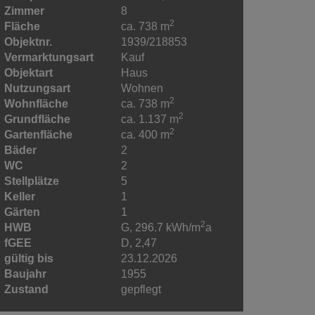
Zimmer
8
2
Fläche
ca. 738 m
Objektnr.
1939/218853
Vermarktungsart
Kauf
Objektart
Haus
Nutzungsart
Wohnen
2
Wohnfläche
ca. 738 m
2
Grundfläche
ca. 1.137 m
2
Gartenfläche
ca. 400 m
Bäder
2
WC
2
Stellplätze
5
Keller
1
Gärten
1
2
HWB
G, 296.7 kWh/m
a
fGEE
D, 2,47
gültig bis
23.12.2026
Baujahr
1955
Zustand
gepflegt