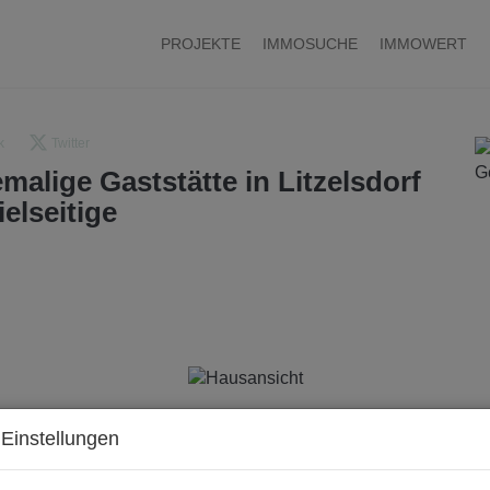
PROJEKTE
IMMOSUCHE
IMMOWERT
k
Twitter
lige Gaststätte in Litzelsdorf
elseitige
Einstellungen