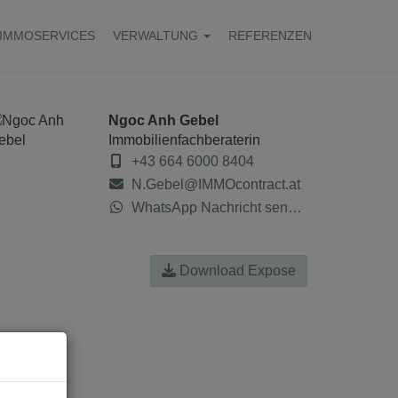
IMMOSERVICES
VERWALTUNG
REFERENZEN
Ngoc Anh Gebel
Immobilienfachberaterin
+43 664 6000 8404
N.Gebel@IMMOcontract.at
WhatsApp Nachricht senden
Download Expose