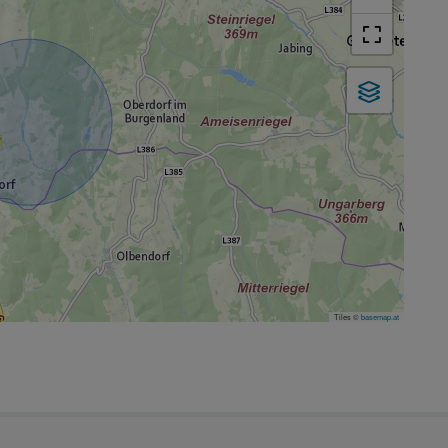
Tiles ©
basemap.at