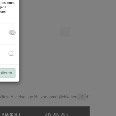
erbesserung
ogene
erer
ptieren
Vorraum
Kaufpreis
249.000,00 €