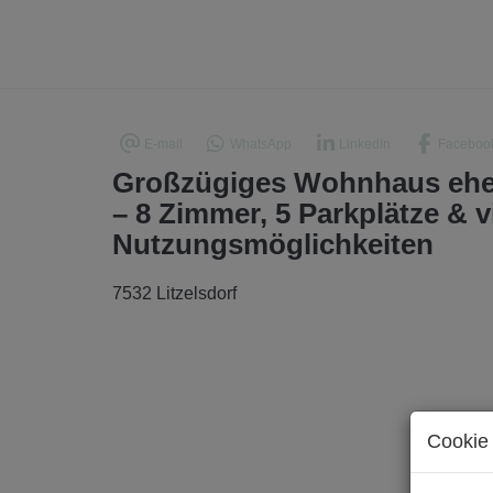
E-mail
WhatsApp
LinkedIn
Faceboo
Großzügiges Wohnhaus ehema
– 8 Zimmer, 5 Parkplätze & vi
Nutzungsmöglichkeiten
7532 Litzelsdorf
Cookie 