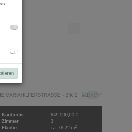
erer
ptieren
Kaufpreis
649.000,00 €
Zimmer
3
2
Fläche
ca. 76,22 m