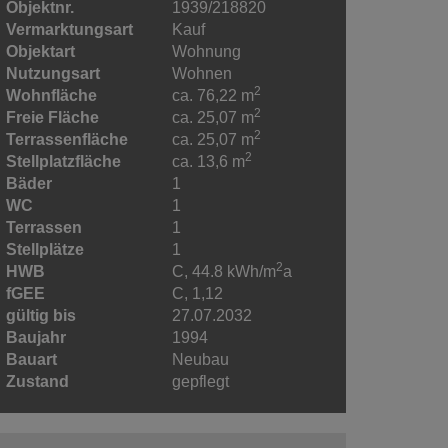
Objektnr.
1939/218820
Vermarktungsart
Kauf
Objektart
Wohnung
Nutzungsart
Wohnen
2
Wohnfläche
ca. 76,22 m
2
Freie Fläche
ca. 25,07 m
2
Terrassenfläche
ca. 25,07 m
2
Stellplatzfläche
ca. 13,6 m
Bäder
1
WC
1
Terrassen
1
Stellplätze
1
2
HWB
C, 44.8 kWh/m
a
fGEE
C, 1,12
gültig bis
27.07.2032
Baujahr
1994
Bauart
Neubau
Zustand
gepflegt