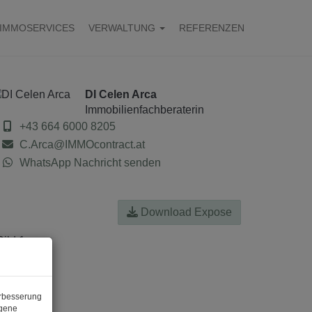
IMMOSERVICES
VERWALTUNG
REFERENZEN
DI Celen Arca
Immobilienfachberaterin
+43 664 6000 8205
C.Arca@IMMOcontract.at
WhatsApp Nachricht senden
Download Expose
erbesserung
ogene