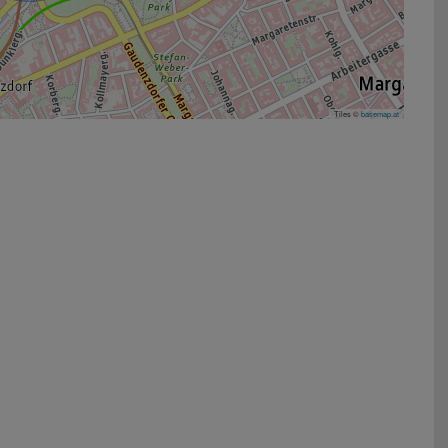
Tiles ©
basemap.at