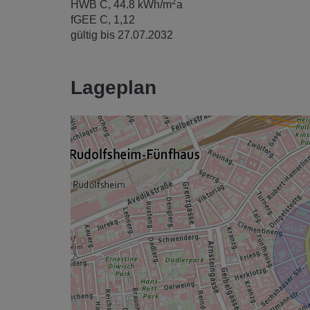
2
HWB
C, 44.8 kWh/m
a
fGEE
C, 1,12
gültig bis
27.07.2032
Lageplan