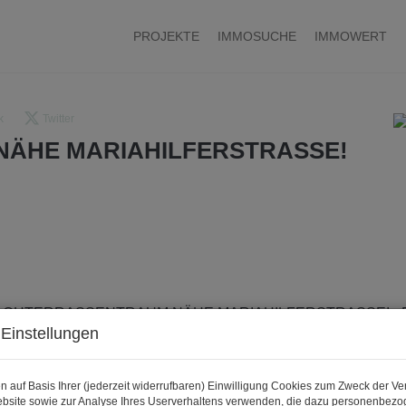
PROJEKTE
IMMOSUCHE
IMMOWERT
k
Twitter
ÄHE MARIAHILFERSTRASSE!
Einstellungen
n auf Basis Ihrer (jederzeit widerrufbaren) Einwilligung Cookies zum Zweck der V
bsite sowie zur Analyse Ihres Userverhaltens verwenden, die dazu personenbez