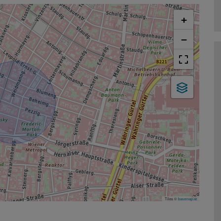
+
−
Tiles ©
basemap.at