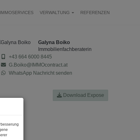
IMMOSERVICES
VERWALTUNG
REFERENZEN
Galyna Boiko
Immobilienfachberaterin
+43 664 6000 8445
G.Boiko@IMMOcontract.at
WhatsApp Nachricht senden
Download Expose
erbesserung
ogene
erer