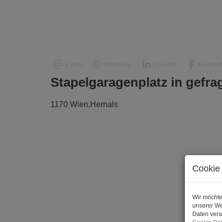
E-mail
WhatsApp
LinkedIn
Faceboo
Stapelgaragenplatz in gefr
1170 Wien,Hernals
Cookie 
Wir möchte
unserer We
Daten vera