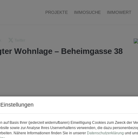
PROJEKTE
IMMOSUCHE
IMMOWERT
k
Twitter
agter Wohnlage – Beheimgasse 38
Einstellungen
n auf Basis Ihrer (jederzeit widerrufbaren) Einwilligung Cookies zum Zweck der V
bsite sowie zur Analyse Ihres Userverhaltens verwenden, die dazu personenbez
rbeiten. Nähere Informationen finden Sie in unserer
Datenschutzerklärung
und uns