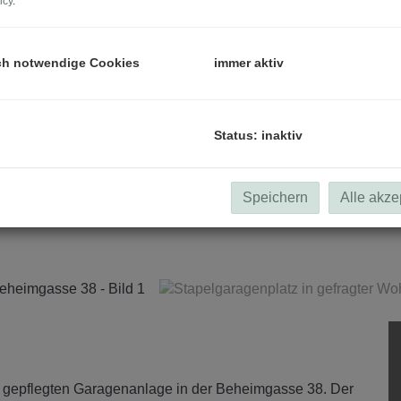
icy
.
ch notwendige Cookies
immer aktiv
Status: inaktiv
Speichern
Alle akze
er gepflegten Garagenanlage in der Beheimgasse 38. Der