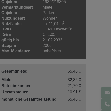
Objektnr.
1939/218805
Vermarktungsart
Miete
Objektart
Parken
Nutzungsart
Wohnen
2
Nutzfläche
ca. 11,04 m
2
HWB
C, 49.1 kWh/m
a
fGEE
C, 1,05
gültig bis
21.02.2033
Baujahr
2006
Max. Mietdauer
unbefristet
Gesamtmiete:
65,46 €
Miete:
32,85 €
Betriebskosten:
21,70 €
Umsatzsteuer:
10,91 €
monatliche Gesamtbelastung:
65,46 €