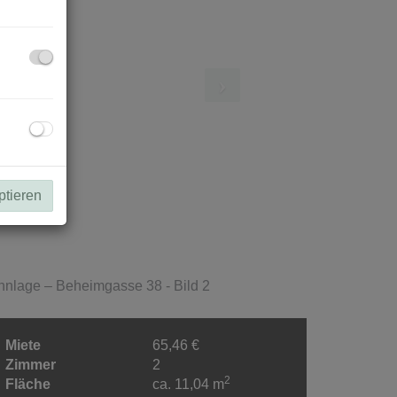
ptieren
Miete
65,46 €
Zimmer
2
2
Fläche
ca. 11,04 m