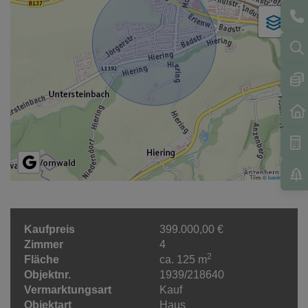
Tiles ©
basemap.at
Kaufpreis
399.000,00 €
Zimmer
4
2
Fläche
ca. 125 m
Objektnr.
1939/218640
Vermarktungsart
Kauf
Objektart
Haus