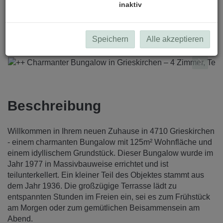
inaktiv
Speichern
Alle akzeptieren
Beschreibung
Willkommen in Ihrem neuen Zuhause in 4710 Grieskirchen
- einem charmanten Bungalow mit 125m² Wohnfläche und
einem idyllischem Grundstück. Dieser Bungalow wurde im
Jahr 1977 in Massivbauweise errichtet und ist
teilunterkellert. Ein kleiner Teil des Objektes stammt aus
dem Jahr 1936. Die großzügige Terrasse lädt zu
entspannten Stunden im Freien ein, sei es zum Frühstück
am Morgen oder zum gemütlichen Beisammensein am
Abend.