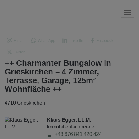
Navi
E-mail
WhatsApp
LinkedIn
Facebook
Twitter
++ Charmanter Bungalow in
Grieskirchen – 4 Zimmer,
Terrasse, Garage, 125m²
Wohnfläche ++
4710 Grieskirchen
Klaus Egger, LL.M.
Immobilienfachberater
+43 676 841 420 424