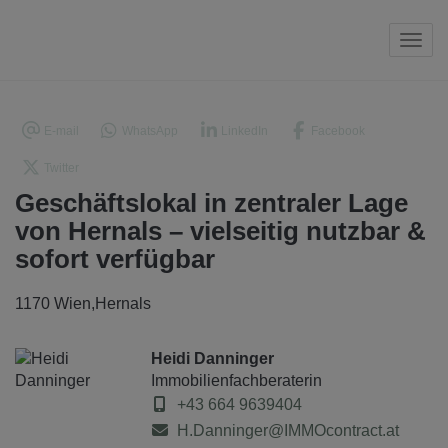
Navi
E-mail
WhatsApp
LinkedIn
Facebook
Twitter
Geschäftslokal in zentraler Lage
von Hernals – vielseitig nutzbar &
sofort verfügbar
1170 Wien,Hernals
Heidi Danninger
Immobilienfachberaterin
+43 664 9639404
H.Danninger@IMMOcontract.at