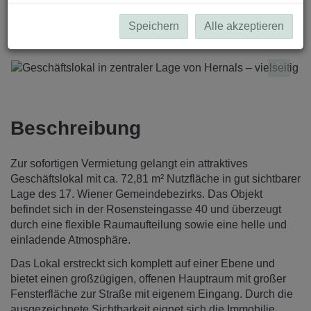
Speichern
Alle akzeptieren
Beschreibung
Zur sofortigen Vermietung gelangt ein attraktives
Geschäftslokal mit ca. 72,81 m² Nutzfläche in gut sichtbarer
Lage des 17. Wiener Gemeindebezirks. Das Objekt
befindet sich in der Rosensteingasse 40 und überzeugt
durch eine flexible Raumaufteilung sowie eine helle und
einladende Atmosphäre.
Das Lokal erstreckt sich komplett auf einer Ebene und
bietet einen großzügigen, offenen Hauptraum mit großer
Fensterfläche zur Straße mit eigenem Eingang. Durch die
ausgezeichnete Sichtbarkeit eignet sich die Immobilie