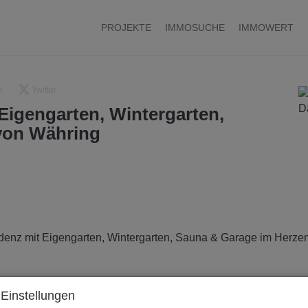
PROJEKTE
IMMOSUCHE
IMMOWERT
k
Twitter
 Eigengarten, Wintergarten,
von Währing
Einstellungen