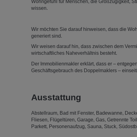
Wohngefühl für Menschen, die Großzügigkeit, Sti
wissen.
Wir möchten Sie darauf hinweisen, dass die Wohnu
generiert sind.
Wir weisen darauf hin, dass zwischen dem Vermitt
wirtschaftliches Naheverhältnis besteht.
Der Immobilienmakler erklärt, dass er – entgegen
Geschäftsgebrauch des Doppelmaklers – einseitig 
Ausstattung
Abstellraum
Bad mit Fenster
Badewanne
Deck
Fliesen
Flügeltüren
Garage
Gas
Getrennte Toi
Parkett
Personenaufzug
Sauna
Stuck
Südostba