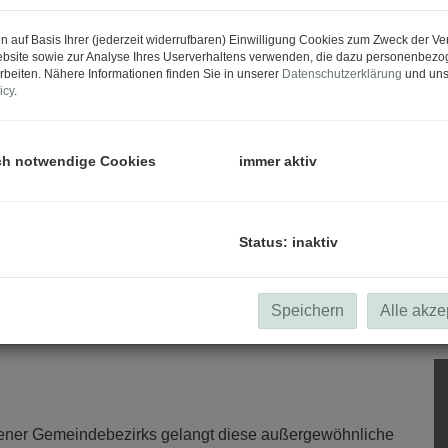
n auf Basis Ihrer (jederzeit widerrufbaren) Einwilligung Cookies zum Zweck der V
bsite sowie zur Analyse Ihres Userverhaltens verwenden, die dazu personenbez
rbeiten. Nähere Informationen finden Sie in unserer
Datenschutzerklärung
und uns
icy
.
ch notwendige Cookies
immer aktiv
Status: inaktiv
Speichern
Alle akze
iener Gemeindebezirks gelangt diese außergewöhnliche