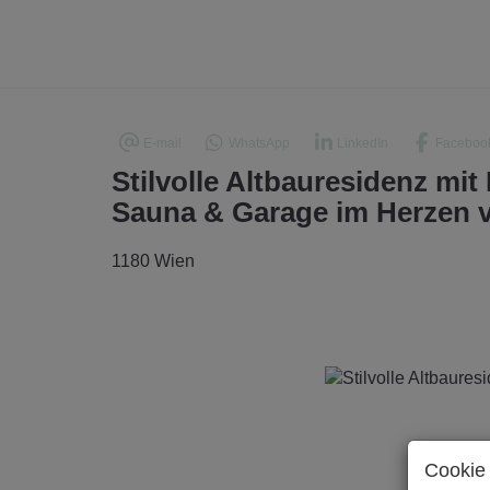
E-mail
WhatsApp
LinkedIn
Faceboo
Stilvolle Altbauresidenz mit
Sauna & Garage im Herzen 
1180 Wien
Cookie 