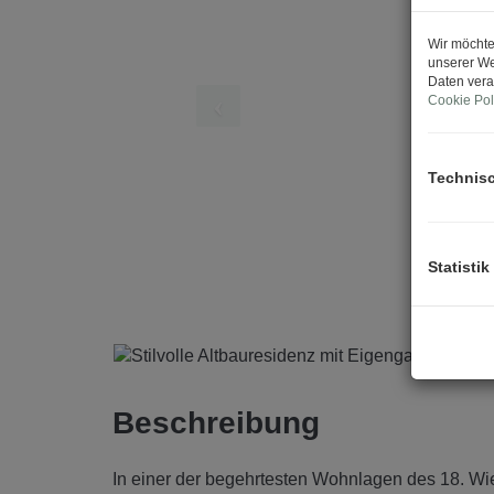
Wir möchte
unserer We
Daten vera
Cookie Pol
Technis
Statistik
Beschreibung
In einer der begehrtesten Wohnlagen des 18. W