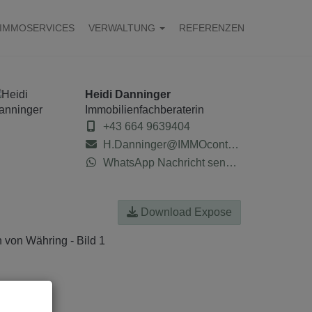
IMMOSERVICES
VERWALTUNG
REFERENZEN
Heidi Danninger
Immobilienfachberaterin
+43 664 9639404
H.Danninger@IMMOcontract.at
WhatsApp Nachricht senden
Download Expose