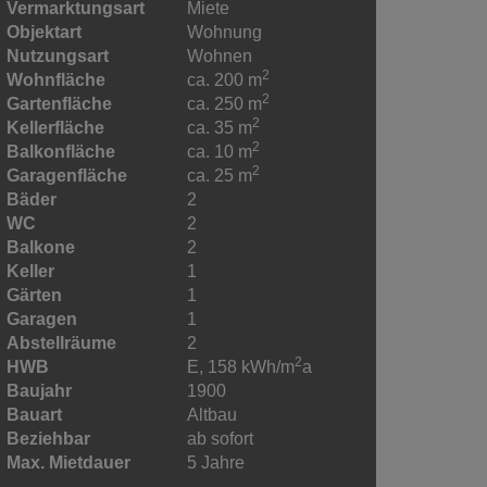
Vermarktungsart
Miete
Objektart
Wohnung
Nutzungsart
Wohnen
2
Wohnfläche
ca. 200 m
2
Gartenfläche
ca. 250 m
2
Kellerfläche
ca. 35 m
2
Balkonfläche
ca. 10 m
2
Garagenfläche
ca. 25 m
Bäder
2
WC
2
Balkone
2
Keller
1
Gärten
1
Garagen
1
Abstellräume
2
2
HWB
E, 158 kWh/m
a
Baujahr
1900
Bauart
Altbau
Beziehbar
ab sofort
Max. Mietdauer
5 Jahre