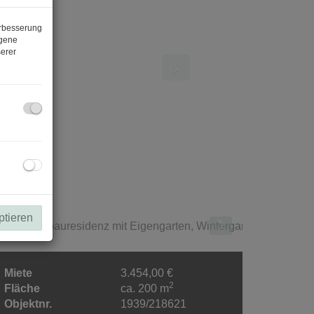
erbesserung
ogene
erer
ptieren
Miete
3.454,00 €
2
Fläche
ca. 200 m
Objektnr.
1939/218621