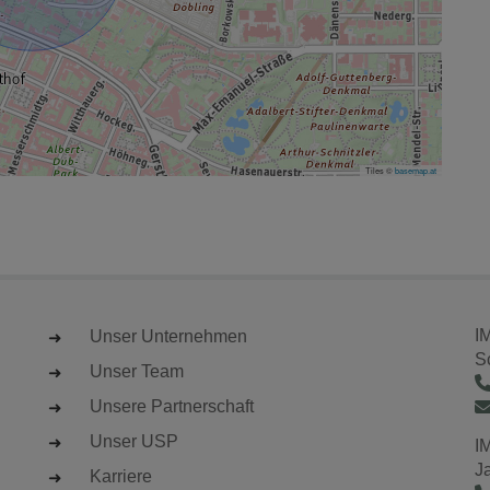
Tiles ©
basemap.at
I
Unser Unternehmen
S
Unser Team
Unsere Partnerschaft
Unser USP
I
J
Karriere