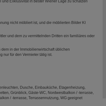
l und Exklusivität in bester Wiener Lage zu schätzen
ng nicht möbliert ist, und die möblierten Bilder KI
ler und dem zu vermittelnden Dritten ein familiäres oder
 dem in der Immobilienwirtschaft üblichen
nur für den Vermieter tätig ist.
enleuchten
Dusche
Einbauküche
Etagenheizung
letten
Grünblick
Gäste-WC
Nordwestbalkon / -terrasse
lkon / -terrasse
Terrassennutzung
WG geeignet