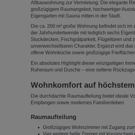
Altbauwohnung zur Vermietung. Die elegante Re
großzügigem Raumangebot, hochwertiger Ausstat
Eigengarten mit Sauna mitten in der Stadt.
Die ca. 200 m² große Wohnung befindet sich im zw
der Jahrhundertwende mit lediglich sechs Eigentü
Stuckdecken, Fischgrätparkett, Flügeltüren und z
unverwechselbaren Charakter. Ergänzt wird das
offene Wohnküche sowie großzügige Freiflächen
Ein absolutes Highlight dieser einzigartigen Imm
Ruheraum und Dusche – eine seltene Rückzugso
Wohnkomfort auf höchstem
Die durchdachte Raumaufteilung bietet ideale Vo
Empfangen sowie modernes Familienleben.
Raumaufteilung
Großzügiges Wohnzimmer mit Zugang zum g
Vier weitere helle Zimmer mit klassischem A