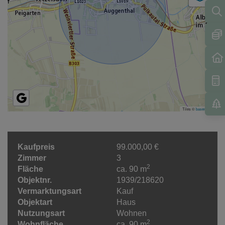
Tiles ©
basemap.at
Kaufpreis
99.000,00 €
Zimmer
3
2
Fläche
ca. 90 m
Objektnr.
1939/218620
Vermarktungsart
Kauf
Objektart
Haus
Nutzungsart
Wohnen
2
Wohnfläche
ca. 90 m