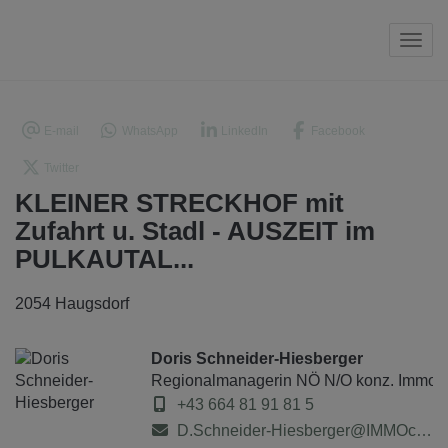
Navi
E-mail
WhatsApp
LinkedIn
Facebook
Twitter
KLEINER STRECKHOF mit
Zufahrt u. Stadl - AUSZEIT im
PULKAUTAL...
2054 Haugsdorf
Doris Schneider-Hiesberger
Regionalmanagerin NÖ N/O konz. Immobi
+43 664 81 91 81 5
D.Schneider-Hiesberger@IMMOcontract.at