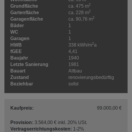
2
Grundfläche
ca. 475 m
2
Gartenfläche
ca. 228 m
2
Garagenfläche
ca. 90,76 m
Bäder
1
WC
1
Garagen
1
2
HWB
338 kWh/m
a
fGEE
4,41
Baujahr
1940
Letzte Sanierung
1981
Bauart
Altbau
Zustand
renovierungsbedürftig
Beziehbar
sofot
Kaufpreis:
99.000,00 €
Provision:
3.564,00 € inkl. 20% USt.
Vertragserrichtungskosten:
1-2%