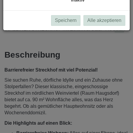
Speichern
Alle akzeptieren
Beschreibung
Barrierefreier Streckhof mit viel Potenzial!
Sie suchen Ruhe, dörfliche Idylle und ein Zuhause ohne
Stolperfallen? Dieser klassische, eingeschossige
Streckhof im nördlichen Weinviertel (Raum Haugsdorf)
bietet auf ca. 90 m² Wohnfläche alles, was das Herz
begehrt. Ob als gemütlicher Hauptwohnsitz oder als
Wochenenddomizil.
Die Highlights auf einen Blick: