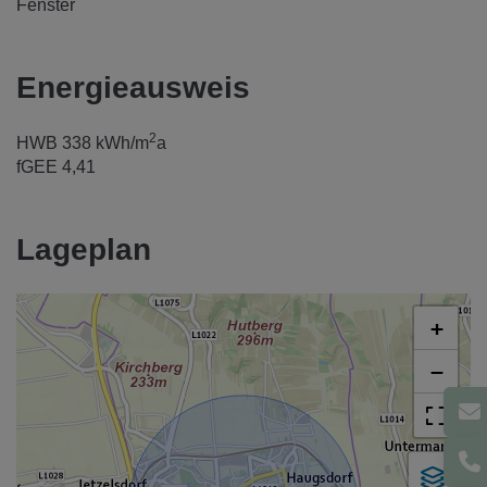
Fenster
Energieausweis
2
HWB
338 kWh/m
a
fGEE
4,41
Lageplan
+
−