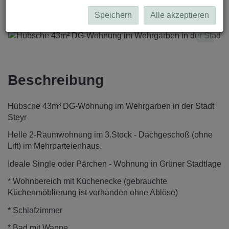
Speichern
Alle akzeptieren
Beschreibung
Hübsche 43m³ DG-Wohnung im Wehrgarben in der Stadt
Steyr
Helle 2-Raumwohnung im 3.Stock - Dachgeschoß (ohne
Lift) im Mehrparteienhaus.
Ideale Single oder Pärchen - Wohnung in Grüner Stadtlage
* Wohnbereich mit Küchenecke (gebrauchte
Küchenmöblierung ist vorhanden ohne Ablöse)
* Schlafzimmer
* Bad mit Wanne