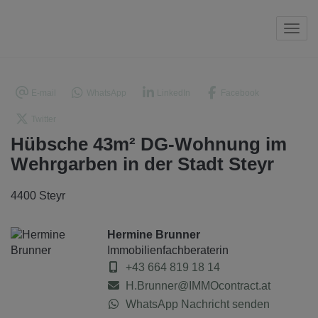
Navi
E-mail
WhatsApp
LinkedIn
Facebook
Twitter
Hübsche 43m² DG-Wohnung im
Wehrgarben in der Stadt Steyr
4400 Steyr
Hermine Brunner
Immobilienfachberaterin
+43 664 819 18 14
H.Brunner@IMMOcontract.at
WhatsApp Nachricht senden