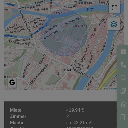
Tiles ©
basemap.at
Miete
419,94 €
Zimmer
2
2
Fläche
ca. 43,21 m