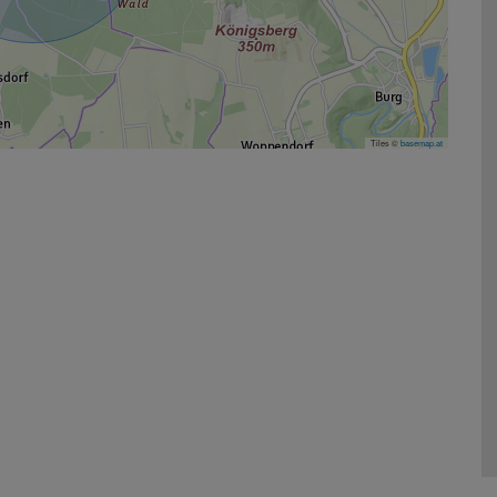
Tiles ©
basemap.at