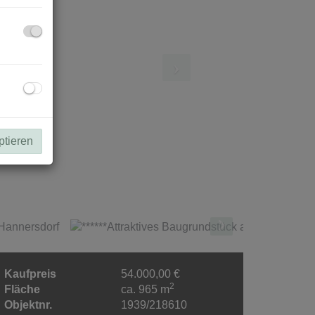
ptieren
Kaufpreis
54.000,00 €
2
Fläche
ca. 965 m
Objektnr.
1939/218610