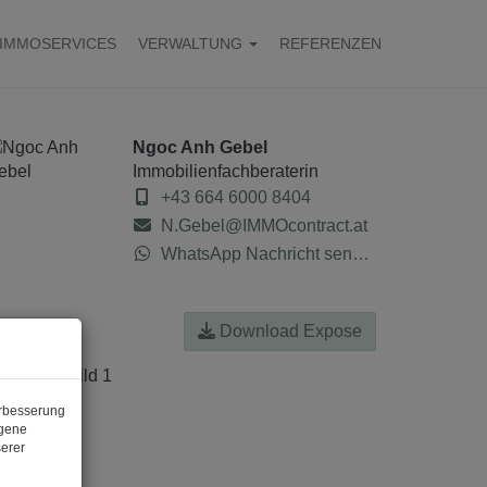
IMMOSERVICES
VERWALTUNG
REFERENZEN
Ngoc Anh Gebel
Immobilienfachberaterin
+43 664 6000 8404
N.Gebel@IMMOcontract.at
WhatsApp Nachricht senden
Download Expose
erbesserung
ogene
erer