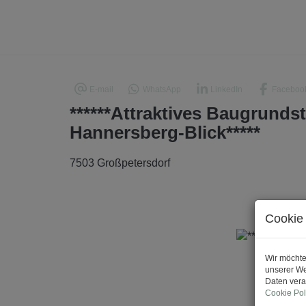
E-mail
WhatsApp
LinkedIn
Faceboo
******Attraktives Baugrunds
Hannersberg-Blick*****
7503 Großpetersdorf
Cookie 
Wir möchte
unserer We
Daten vera
Cookie Pol