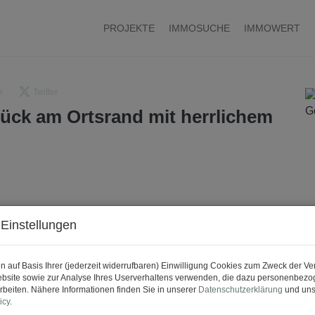
PROJEKTE
IMMOSUCHE
IMMOWERT
k
Twitter
tück am Ortsrand mit herrlichem
Einstellungen
n auf Basis Ihrer (jederzeit widerrufbaren) Einwilligung Cookies zum Zweck der V
bsite sowie zur Analyse Ihres Userverhaltens verwenden, die dazu personenbez
rbeiten. Nähere Informationen finden Sie in unserer
Datenschutzerklärung
und uns
icy
.