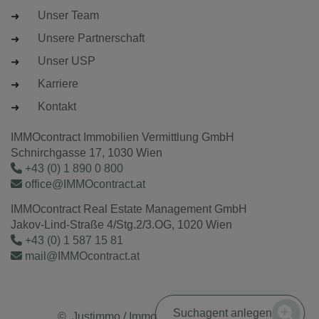
Unser Team
Unsere Partnerschaft
Unser USP
Karriere
Kontakt
IMMOcontract Immobilien Vermittlung GmbH
Schnirchgasse 17, 1030 Wien
+43 (0) 1 890 0 800
office@IMMOcontract.at
IMMOcontract Real Estate Management GmbH
Jakov-Lind-Straße 4/Stg.2/3.OG, 1020 Wien
+43 (0) 1 587 15 81
mail@IMMOcontract.at
Suchagent anlegen
©
Justimmo
/
Immobilienmaklersoftware