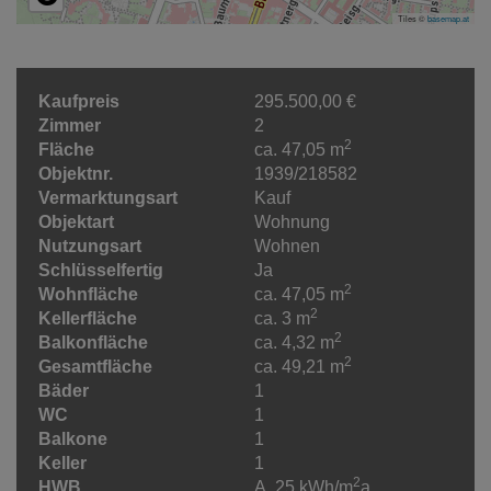
Tiles ©
basemap.at
Kaufpreis
295.500,00 €
Zimmer
2
2
Fläche
ca. 47,05 m
Objektnr.
1939/218582
Vermarktungsart
Kauf
Objektart
Wohnung
Nutzungsart
Wohnen
Schlüsselfertig
Ja
2
Wohnfläche
ca. 47,05 m
2
Kellerfläche
ca. 3 m
2
Balkonfläche
ca. 4,32 m
2
Gesamtfläche
ca. 49,21 m
Bäder
1
WC
1
Balkone
1
Keller
1
2
HWB
A, 25 kWh/m
a