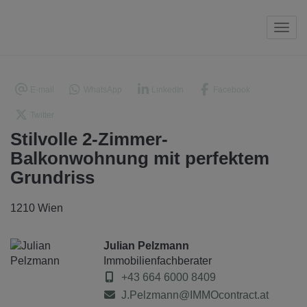
Navi
E-mail
WhatsApp
LinkedIn
Facebook
Twitter
Stilvolle 2-Zimmer-
Balkonwohnung mit perfektem
Grundriss
1210 Wien
Julian Pelzmann
Immobilienfachberater
+43 664 6000 8409
J.Pelzmann@IMMOcontract.at