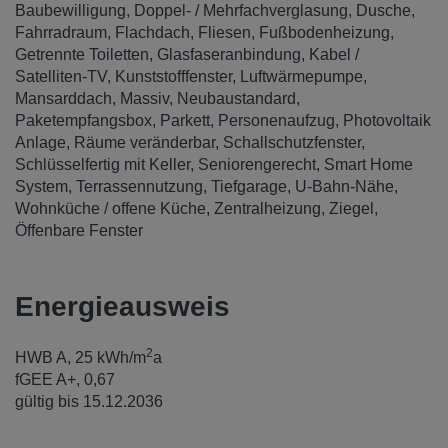
Baubewilligung
Doppel- / Mehrfachverglasung
Dusche
Fahrradraum
Flachdach
Fliesen
Fußbodenheizung
Getrennte Toiletten
Glasfaseranbindung
Kabel /
Satelliten-TV
Kunststofffenster
Luftwärmepumpe
Mansarddach
Massiv
Neubaustandard
Paketempfangsbox
Parkett
Personenaufzug
Photovoltaik
Anlage
Räume veränderbar
Schallschutzfenster
Schlüsselfertig mit Keller
Seniorengerecht
Smart Home
System
Terrassennutzung
Tiefgarage
U-Bahn-Nähe
Wohnküche / offene Küche
Zentralheizung
Ziegel
Öffenbare Fenster
Energieausweis
2
HWB
A, 25 kWh/m
a
fGEE
A+, 0,67
gültig bis
15.12.2036