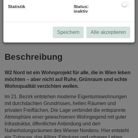
Statistik
Status:
inaktiv
Speichern
Alle akzeptieren
Beschreibung
W2 Nord ist ein Wohnprojekt für alle, die in Wien leben
möchten – aber nicht auf Ruhe, Grünraum und echte
Wohnqualität verzichten wollen.
Im 21. Bezirk entstehen moderne Eigentumswohnungen
mit durchdachten Grundrissen, hellen Räumen und
privaten Freiflächen. Die Lage verbindet die entspannte
Atmosphäre einer gewachsenen Wohngegend mit guter
Infrastruktur, öffentlicher Anbindung und den
Naherholungsräumen des Wiener Nordens. Hier entsteht
ein Zuhause, das Alltag, Erholung und urbanes Leben