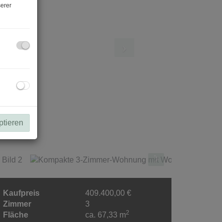
erer
ptieren
Kaufpreis
409.400,00 €
Zimmer
3
2
Fläche
ca. 67,33 m