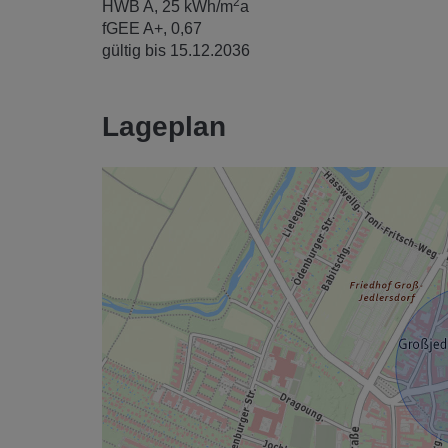
2
HWB
A, 25 kWh/m
a
fGEE
A+, 0,67
gültig bis
15.12.2036
Lageplan