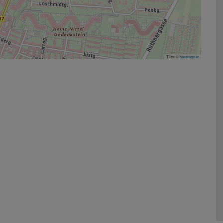
Tiles ©
basemap.at