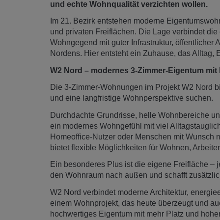
und echte Wohnqualität verzichten wollen.
Im 21. Bezirk entstehen moderne Eigentumswoh
und privaten Freiflächen. Die Lage verbindet d
Wohngegend mit guter Infrastruktur, öffentlich
Nordens. Hier entsteht ein Zuhause, das Alltag,
W2 Nord – modernes 3-Zimmer-Eigentum mit F
Die 3-Zimmer-Wohnungen im Projekt W2 Nord bie
und eine langfristige Wohnperspektive suchen.
Durchdachte Grundrisse, helle Wohnbereiche und
ein modernes Wohngefühl mit viel Alltagstauglich
Homeoffice-Nutzer oder Menschen mit Wunsch n
bietet flexible Möglichkeiten für Wohnen, Arbeit
Ein besonderes Plus ist die eigene Freifläche – j
den Wohnraum nach außen und schafft zusätzlich
W2 Nord verbindet moderne Architektur, energiee
einem Wohnprojekt, das heute überzeugt und auch l
hochwertiges Eigentum mit mehr Platz und hoher