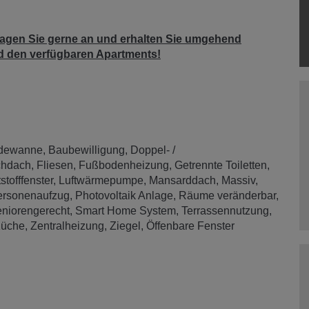
ragen Sie gerne an und erhalten Sie umgehend
d den verfügbaren Apartments!
dewanne
Baubewilligung
Doppel- /
chdach
Fliesen
Fußbodenheizung
Getrennte Toiletten
stofffenster
Luftwärmepumpe
Mansarddach
Massiv
ersonenaufzug
Photovoltaik Anlage
Räume veränderbar
niorengerecht
Smart Home System
Terrassennutzung
Küche
Zentralheizung
Ziegel
Öffenbare Fenster