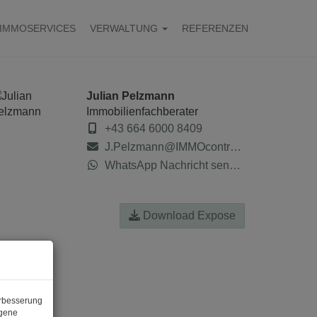
IMMOSERVICES
VERWALTUNG
REFERENZEN
Julian Pelzmann
Immobilienfachberater
+43 664 6000 8409
J.Pelzmann@IMMOcontract.at
WhatsApp Nachricht senden
Download Expose
erbesserung
ogene