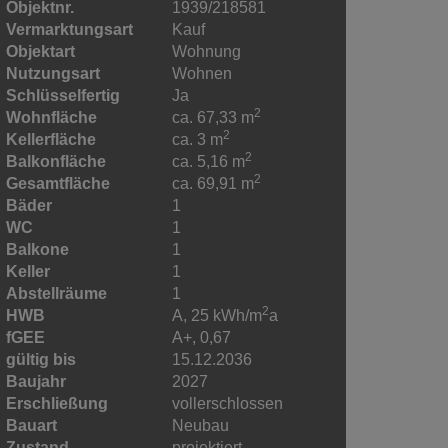
Objektnr.
1939/218581
Vermarktungsart
Kauf
Objektart
Wohnung
Nutzungsart
Wohnen
Schlüsselfertig
Ja
2
Wohnfläche
ca. 67,33 m
2
Kellerfläche
ca. 3 m
2
Balkonfläche
ca. 5,16 m
2
Gesamtfläche
ca. 69,91 m
Bäder
1
WC
1
Balkone
1
Keller
1
Abstellräume
1
2
HWB
A, 25 kWh/m
a
fGEE
A+, 0,67
gültig bis
15.12.2036
Baujahr
2027
Erschließung
vollerschlossen
Bauart
Neubau
Zustand
projektiert