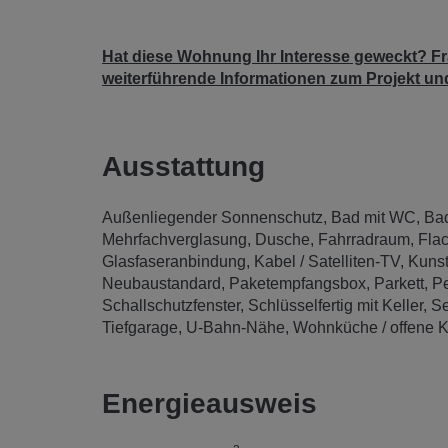
Hat diese Wohnung Ihr Interesse geweckt? F
weiterführende Informationen zum Projekt un
Ausstattung
Außenliegender Sonnenschutz
Bad mit WC
Ba
Mehrfachverglasung
Dusche
Fahrradraum
Fla
Glasfaseranbindung
Kabel / Satelliten-TV
Kunst
Neubaustandard
Paketempfangsbox
Parkett
P
Schallschutzfenster
Schlüsselfertig mit Keller
Se
Tiefgarage
U-Bahn-Nähe
Wohnküche / offene 
Energieausweis