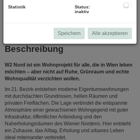
Statistik
Status:
inaktiv
Speichern
Alle akzeptieren
Beschreibung
W2 Nord ist ein Wohnprojekt für alle, die in Wien leben
möchten – aber nicht auf Ruhe, Grünraum und echte
Wohnqualität verzichten wollen.
Im 21. Bezirk entstehen moderne Eigentumswohnungen
mit durchdachten Grundrissen, hellen Räumen und
privaten Freiflächen. Die Lage verbindet die entspannte
Atmosphäre einer gewachsenen Wohngegend mit guter
Infrastruktur, öffentlicher Anbindung und den
Naherholungsräumen des Wiener Nordens. Hier entsteht
ein Zuhause, das Alltag, Erholung und urbanes Leben
ideal miteinander verbindet.