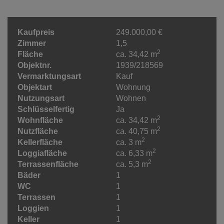
Kaufpreis
249.000,00 €
Zimmer
1,5
2
Fläche
ca. 34,42 m
Objektnr.
1939/218569
Vermarktungsart
Kauf
Objektart
Wohnung
Nutzungsart
Wohnen
Schlüsselfertig
Ja
2
Wohnfläche
ca. 34,42 m
2
Nutzfläche
ca. 40,75 m
2
Kellerfläche
ca. 3 m
2
Loggiafläche
ca. 6,33 m
2
Terrassenfläche
ca. 5,3 m
Bäder
1
WC
1
Terrassen
1
Loggien
1
Keller
1