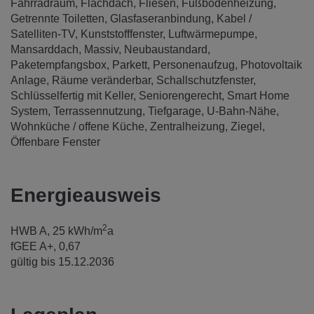
Fahrradraum
Flachdach
Fliesen
Fußbodenheizung
Getrennte Toiletten
Glasfaseranbindung
Kabel /
Satelliten-TV
Kunststofffenster
Luftwärmepumpe
Mansarddach
Massiv
Neubaustandard
Paketempfangsbox
Parkett
Personenaufzug
Photovoltaik
Anlage
Räume veränderbar
Schallschutzfenster
Schlüsselfertig mit Keller
Seniorengerecht
Smart Home
System
Terrassennutzung
Tiefgarage
U-Bahn-Nähe
Wohnküche / offene Küche
Zentralheizung
Ziegel
Öffenbare Fenster
Energieausweis
2
HWB
A, 25 kWh/m
a
fGEE
A+, 0,67
gültig bis
15.12.2036