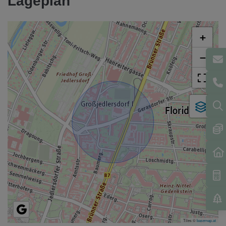
Lageplan
+
−
Tiles ©
basemap.at