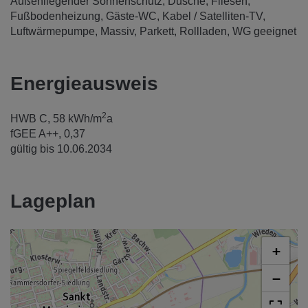
Außenliegender Sonnenschutz
Dusche
Fliesen
Fußbodenheizung
Gäste-WC
Kabel / Satelliten-TV
Luftwärmepumpe
Massiv
Parkett
Rollladen
WG geeignet
Energieausweis
2
HWB
C, 58 kWh/m
a
fGEE
A++, 0,37
gültig bis
10.06.2034
Lageplan
+
−