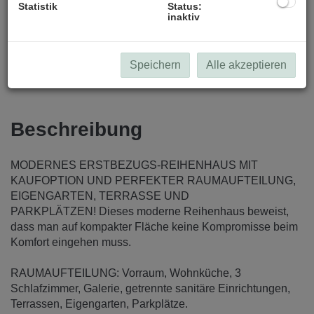
Statistik
Status:
inaktiv
Speichern
Alle akzeptieren
Beschreibung
MODERNES ERSTBEZUGS-REIHENHAUS MIT
KAUFOPTION UND PERFEKTER RAUMAUFTEILUNG,
EIGENGARTEN, TERRASSE UND
PARKPLÄTZEN! Dieses moderne Reihenhaus beweist,
dass man auf kompakter Fläche keine Kompromisse beim
Komfort eingehen muss.
RAUMAUFTEILUNG: Vorraum, Wohnküche, 3
Schlafzimmer, Galerie, getrennte sanitäre Einrichtungen,
Terrassen, Eigengarten, Parkplätze.