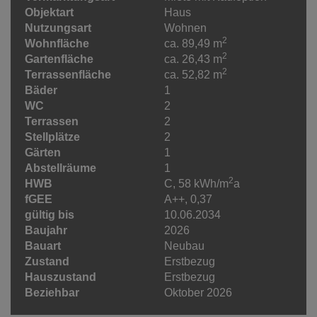
Objektart
Haus
Nutzungsart
Wohnen
2
Wohnfläche
ca. 89,49 m
2
Gartenfläche
ca. 26,43 m
2
Terrassenfläche
ca. 52,82 m
Bäder
1
WC
2
Terrassen
2
Stellplätze
2
Gärten
1
Abstellräume
1
2
HWB
C, 58 kWh/m
a
fGEE
A++, 0,37
gültig bis
10.06.2034
Baujahr
2026
Bauart
Neubau
Zustand
Erstbezug
Hauszustand
Erstbezug
Beziehbar
Oktober 2026