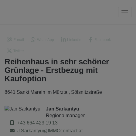
Navi
E-mail
WhatsApp
LinkedIn
Facebook
Twitter
Reihenhaus in sehr schöner
Grünlage - Erstbezug mit
Kaufoption
8641 Sankt Marein im Mürztal
, Sölsnitzstraße
Jan Sarkantyu
Regionalmanager
+43 664 423 19 13
J.Sarkantyu@IMMOcontract.at