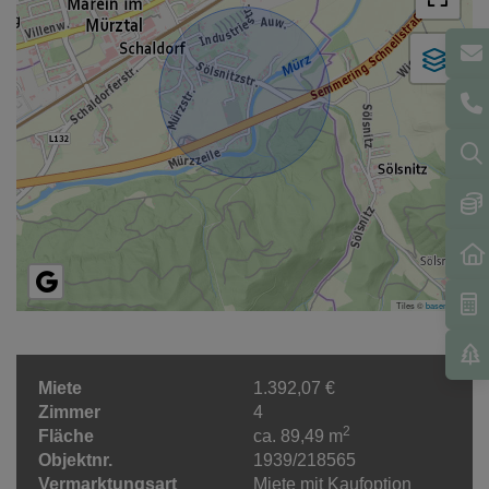
Tiles ©
basemap.at
Miete
1.392,07 €
Zimmer
4
2
Fläche
ca. 89,49 m
Objektnr.
1939/218565
Vermarktungsart
Miete mit Kaufoption