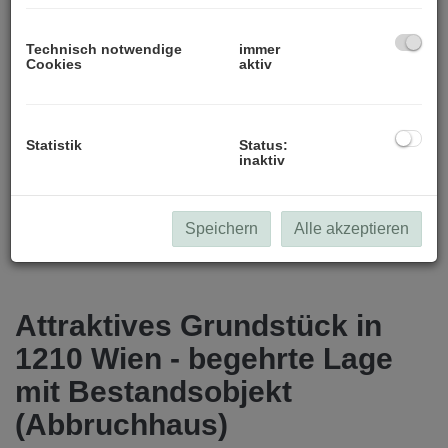
Technisch notwendige
immer
Cookies
aktiv
Ansicht von Osten
Statistik
Status:
inaktiv
Speichern
Alle akzeptieren
Beschreibung
Attraktives Grundstück in
1210 Wien - begehrte Lage
mit Bestandsobjekt
(Abbruchhaus)