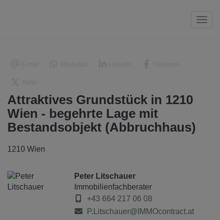
Navi
E-mail
WhatsApp
LinkedIn
Facebook
Twitter
Attraktives Grundstück in 1210
Wien - begehrte Lage mit
Bestandsobjekt (Abbruchhaus)
1210 Wien
Peter Litschauer
Immobilienfachberater
+43 664 217 06 08
P.Litschauer@IMMOcontract.at