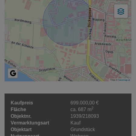
Tiles ©
basemap.at
Kaufpreis
699.000,00 €
2
Fläche
ca. 687 m
Objektnr.
1939/218093
Vermarktungsart
Kauf
Objektart
Grundstück