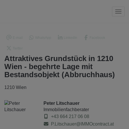
Navi
E-mail
WhatsApp
LinkedIn
Facebook
Twitter
Attraktives Grundstück in 1210
Wien - begehrte Lage mit
Bestandsobjekt (Abbruchhaus)
1210 Wien
Peter Litschauer
Immobilienfachberater
+43 664 217 06 08
P.Litschauer@IMMOcontract.at