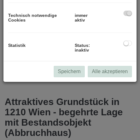
Technisch notwendige
immer
Cookies
aktiv
Ansicht von Osten
Statistik
Status:
inaktiv
Speichern
Alle akzeptieren
Beschreibung
Attraktives Grundstück in
1210 Wien - begehrte Lage
mit Bestandsobjekt
(Abbruchhaus)