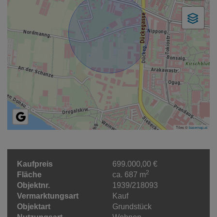
Tiles ©
basemap.at
Kaufpreis
699.000,00 €
2
Fläche
ca. 687 m
Objektnr.
1939/218093
Vermarktungsart
Kauf
Objektart
Grundstück