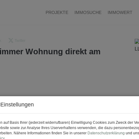
PROJEKTE
IMMOSUCHE
IMMOWERT
k
Twitter
-Zimmer Wohnung direkt am
Einstellungen
n auf Basis Ihrer (jederzeit widerrufbaren) Einwilligung Cookies zum Zweck der V
bsite sowie zur Analyse Ihres Userverhaltens verwenden, die dazu personenbez
rbeiten. Nähere Informationen finden Sie in unserer
Datenschutzerklärung
und uns
icy
.