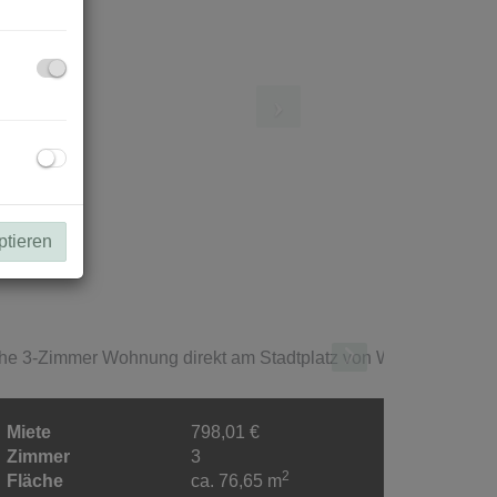
ptieren
Miete
798,01 €
Zimmer
3
2
Fläche
ca. 76,65 m