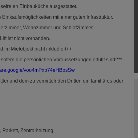
ösefreien Einbauküche ausgestattet.
 Einkaufsmöglichkeiten mit einer guten Infrastruktur.
derzimmer, Wohnzimmer und Schlafzimmer.
ift ist nicht vorhanden.
d im Mietobjekt nicht inkludiert++
sofern die persönlichen Voraussetzungen erfüllt sind!***
share.google/voo4mPxb74eHBosSw
ler und dem zu vermittelnden Dritten ein familiäres oder
Parkett
Zentralheizung