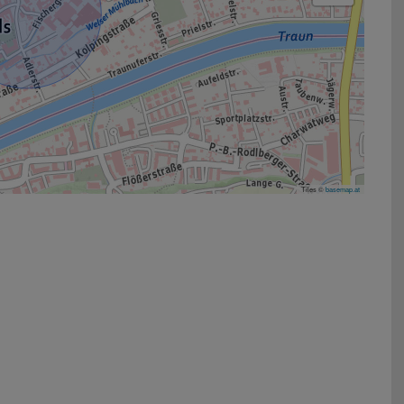
Tiles ©
basemap.at