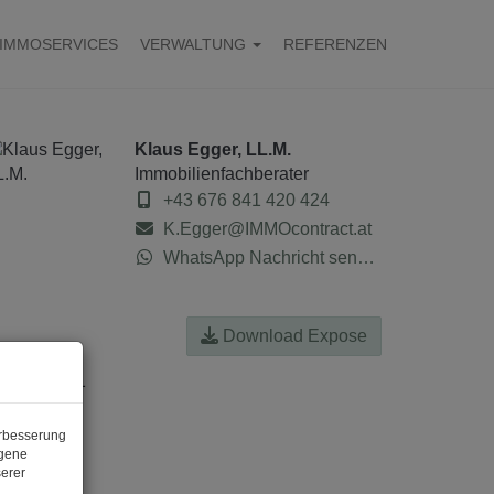
IMMOSERVICES
VERWALTUNG
REFERENZEN
Klaus Egger, LL.M.
Immobilienfachberater
+43 676 841 420 424
K.Egger@IMMOcontract.at
WhatsApp Nachricht senden
Download Expose
erbesserung
ogene
erer