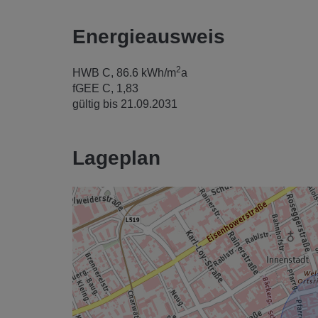
Energieausweis
2
HWB
C, 86.6 kWh/m
a
fGEE
C, 1,83
gültig bis
21.09.2031
Lageplan