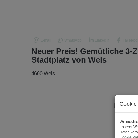
E-mail
WhatsApp
LinkedIn
Faceboo
Neuer Preis! Gemütliche 3
Stadtplatz von Wels
4600 Wels
Cookie 
Wir möchte
unserer We
Daten vera
Cookie Pol