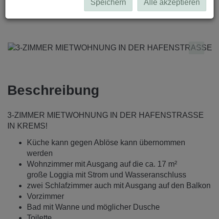
Speichern
Alle akzeptieren
Beschreibung
3-ZIMMER MIETWOHNUNG IN DER HAFENSTRASSE
IN KREMS!
Küche kann gegen Ablöse kann übernommen
werden
Wohnzimmer mit Ausgang auf die ca. 17 m²
große Loggia mit Strom und Wasseranschluss
zwei Schlafzimmer auch mit Ausgang auf den Balkon
Vorzimmer
Bad mit Wanne und möglicher Dusche
Toilette