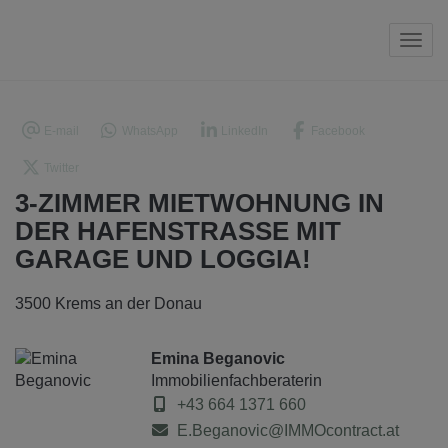
Navi
E-mail
WhatsApp
LinkedIn
Facebook
Twitter
3-ZIMMER MIETWOHNUNG IN
DER HAFENSTRASSE MIT
GARAGE UND LOGGIA!
3500 Krems an der Donau
Emina Beganovic
Immobilienfachberaterin
+43 664 1371 660
E.Beganovic@IMMOcontract.at