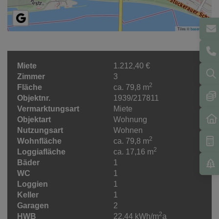
Tiles ©
basemap.at
Miete
1.212,40 €
Zimmer
3
2
Fläche
ca. 79,8 m
Objektnr.
1939/217811
Vermarktungsart
Miete
Objektart
Wohnung
Nutzungsart
Wohnen
2
Wohnfläche
ca. 79,8 m
2
Loggiafläche
ca. 17,16 m
Bäder
1
WC
1
Loggien
1
Keller
1
Garagen
2
2
HWB
22.44 kWh/m
a