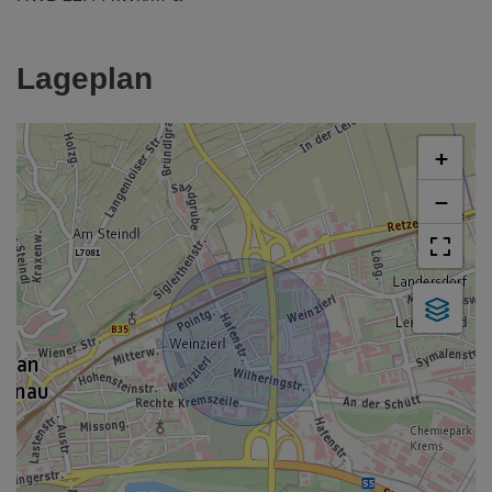
Lageplan
+
−