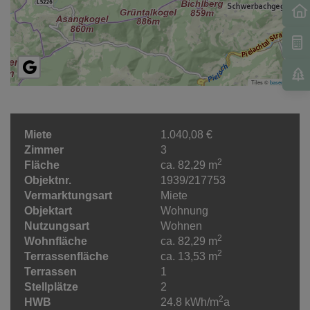
Tiles ©
basemap.at
Miete
1.040,08 €
Zimmer
3
2
Fläche
ca. 82,29 m
Objektnr.
1939/217753
Vermarktungsart
Miete
Objektart
Wohnung
Nutzungsart
Wohnen
2
Wohnfläche
ca. 82,29 m
2
Terrassenfläche
ca. 13,53 m
Terrassen
1
Stellplätze
2
2
HWB
24.8 kWh/m
a