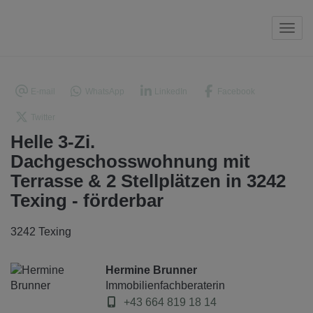
Navi
E-mail
WhatsApp
LinkedIn
Facebook
Twitter
Helle 3-Zi.
Dachgeschosswohnung mit
Terrasse & 2 Stellplätzen in 3242
Texing - förderbar
3242 Texing
Hermine Brunner
Immobilienfachberaterin
+43 664 819 18 14