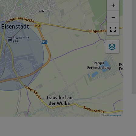
+
−
Tiles ©
basemap.at