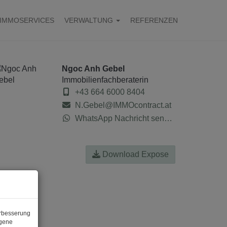
IMMOSERVICES
VERWALTUNG
REFERENZEN
Ngoc Anh Gebel
Immobilienfachberaterin
+43 664 6000 8404
N.Gebel@IMMOcontract.at
WhatsApp Nachricht senden
Download Expose
erbesserung
ogene