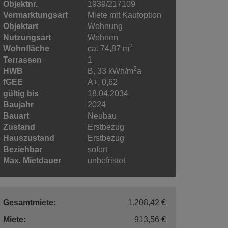
Objektnr.
1939/217109
Vermarktungsart
Miete mit Kaufoption
Objektart
Wohnung
Nutzungsart
Wohnen
2
Wohnfläche
ca. 74,87 m
Terrassen
1
2
HWB
B, 33 kWh/m
a
fGEE
A+, 0,62
gültig bis
18.04.2034
Baujahr
2024
Bauart
Neubau
Zustand
Erstbezug
Hauszustand
Erstbezug
Beziehbar
sofort
Max. Mietdauer
unbefristet
Gesamtmiete:
1.208,42 €
Miete:
913,56 €