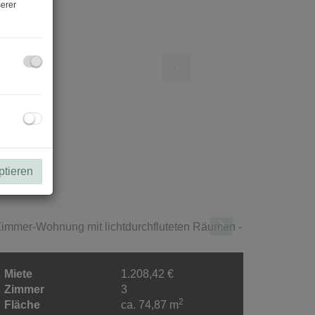
erer
ptieren
Miete
1.208,42 €
Zimmer
3
2
Fläche
ca. 74,87 m