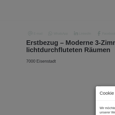
E-mail
WhatsApp
LinkedIn
Faceboo
Erstbezug – Moderne 3-Zi
lichtdurchfluteten Räumen
7000 Eisenstadt
Cookie 
Wir möchte
unserer We