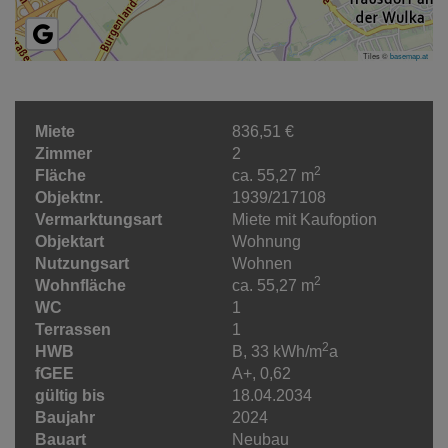
Tiles ©
basemap.at
Miete
836,51 €
Zimmer
2
2
Fläche
ca. 55,27 m
Objektnr.
1939/217108
Vermarktungsart
Miete mit Kaufoption
Objektart
Wohnung
Nutzungsart
Wohnen
2
Wohnfläche
ca. 55,27 m
WC
1
Terrassen
1
2
HWB
B, 33 kWh/m
a
fGEE
A+, 0,62
gültig bis
18.04.2034
Baujahr
2024
Bauart
Neubau