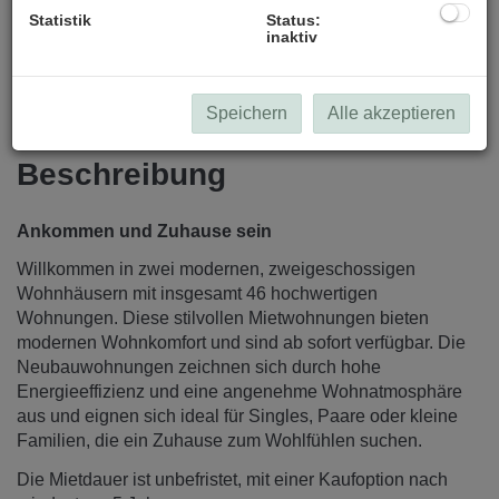
Statistik
Status:
inaktiv
Speichern
Alle akzeptieren
Beschreibung
Ankommen und Zuhause sein
Willkommen in zwei modernen, zweigeschossigen
Wohnhäusern mit insgesamt 46 hochwertigen
Wohnungen. Diese stilvollen Mietwohnungen bieten
modernen Wohnkomfort und sind ab sofort verfügbar. Die
Neubauwohnungen zeichnen sich durch hohe
Energieeffizienz und eine angenehme Wohnatmosphäre
aus und eignen sich ideal für Singles, Paare oder kleine
Familien, die ein Zuhause zum Wohlfühlen suchen.
Die Mietdauer ist unbefristet, mit einer Kaufoption nach