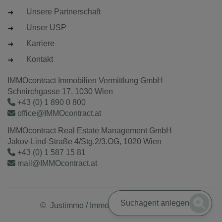
Unsere Partnerschaft
Unser USP
Karriere
Kontakt
IMMOcontract Immobilien Vermittlung GmbH
Schnirchgasse 17, 1030 Wien
+43 (0) 1 890 0 800
office@IMMOcontract.at
IMMOcontract Real Estate Management GmbH
Jakov-Lind-Straße 4/Stg.2/3.OG, 1020 Wien
+43 (0) 1 587 15 81
mail@IMMOcontract.at
Suchagent anlegen
©
Justimmo
/
Immobilienmaklersoftware