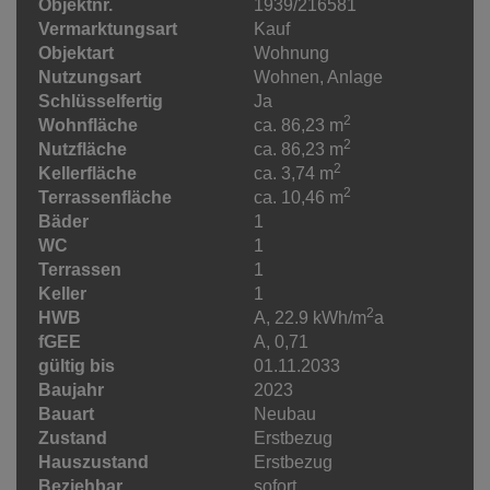
Objektnr.
1939/216581
Vermarktungsart
Kauf
Objektart
Wohnung
Nutzungsart
Wohnen
Anlage
Schlüsselfertig
Ja
2
Wohnfläche
ca. 86,23 m
2
Nutzfläche
ca. 86,23 m
2
Kellerfläche
ca. 3,74 m
2
Terrassenfläche
ca. 10,46 m
Bäder
1
WC
1
Terrassen
1
Keller
1
2
HWB
A, 22.9 kWh/m
a
fGEE
A, 0,71
gültig bis
01.11.2033
Baujahr
2023
Bauart
Neubau
Zustand
Erstbezug
Hauszustand
Erstbezug
Beziehbar
sofort