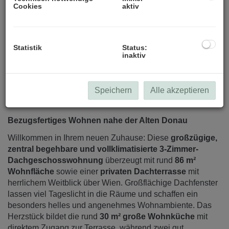
Cookies
aktiv
Statistik
Status:
inaktiv
Speichern
Alle akzeptieren
Beschreibung
Bezugsfertiges Wohnen nahe der Alten Donau
Willkommen in Ihrem neuen Zuhause: Diese
großzügige,
zentral begehbare und vollklimatisierte 3-Zimmer-
Dachgeschosswohnung
überzeugt mit rund
86 m²
Wohnfläche
sowie einer
privaten Dachterrasse
mit
herrlichem Weitblick über Wien. Großflächige Dachfenster
lassen viel Tageslicht in die Räume und schaffen ein
besonders helles und angenehmes Wohnambiente. Das
Herzstück bildet die rund
30 m² große Wohnküche
mit
direktem Zugang zur Terrasse, während zwei gut