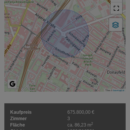
Tiles ©
basemap.at
Kaufpreis
675.800,00 €
Zimmer
3
2
Fläche
ca. 86,23 m