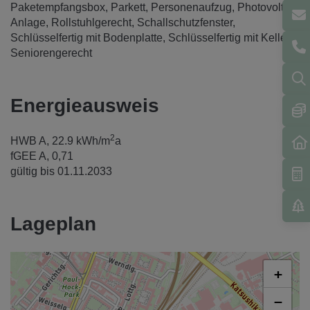
Paketempfangsbox
Parkett
Personenaufzug
Photovoltaik
Anlage
Rollstuhlgerecht
Schallschutzfenster
Schlüsselfertig mit Bodenplatte
Schlüsselfertig mit Keller
Seniorengerecht
Energieausweis
2
HWB
A, 22.9 kWh/m
a
fGEE
A, 0,71
gültig bis
01.11.2033
Lageplan
+
−