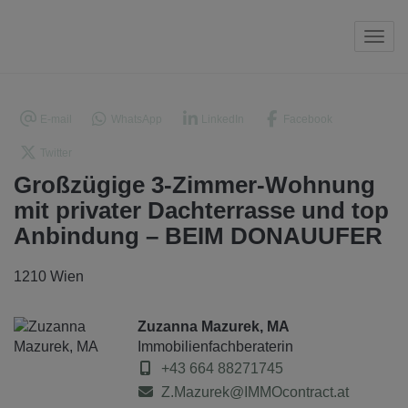
Navi
E-mail
WhatsApp
LinkedIn
Facebook
Twitter
Großzügige 3-Zimmer-Wohnung
mit privater Dachterrasse und top
Anbindung – BEIM DONAUUFER
1210 Wien
Zuzanna Mazurek, MA
Immobilienfachberaterin
+43 664 88271745
Z.Mazurek@IMMOcontract.at