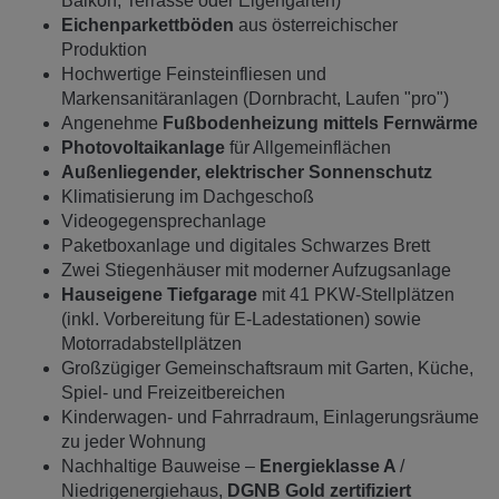
Balkon, Terrasse oder Eigengarten)
Eichenparkettböden
aus österreichischer
Produktion
Hochwertige Feinsteinfliesen und
Markensanitäranlagen (Dornbracht, Laufen "pro")
Angenehme
Fußbodenheizung mittels Fernwärme
Photovoltaikanlage
für Allgemeinflächen
Außenliegender, elektrischer Sonnenschutz
Klimatisierung im Dachgeschoß
Videogegensprechanlage
Paketboxanlage und digitales Schwarzes Brett
Zwei Stiegenhäuser mit moderner Aufzugsanlage
Hauseigene Tiefgarage
mit 41 PKW-Stellplätzen
(inkl. Vorbereitung für E-Ladestationen) sowie
Motorradabstellplätzen
Großzügiger Gemeinschaftsraum mit Garten, Küche,
Spiel- und Freizeitbereichen
Kinderwagen- und Fahrradraum, Einlagerungsräume
zu jeder Wohnung
Nachhaltige Bauweise –
Energieklasse A
/
Niedrigenergiehaus,
DGNB Gold zertifiziert