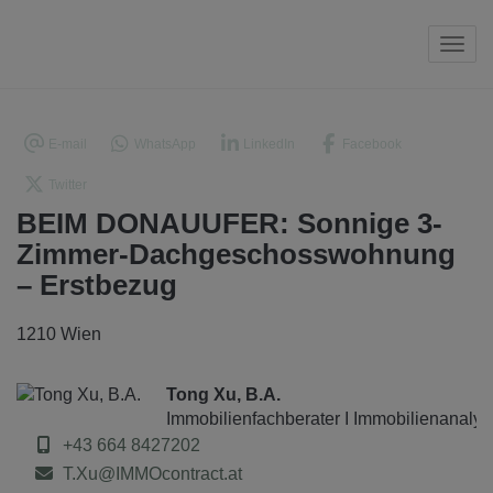
Navi
E-mail
WhatsApp
LinkedIn
Facebook
Twitter
BEIM DONAUUFER: Sonnige 3-
Zimmer-Dachgeschosswohnung
– Erstbezug
1210 Wien
Tong Xu, B.A.
Immobilienfachberater I Immobilienanalys
+43 664 8427202
T.Xu@IMMOcontract.at