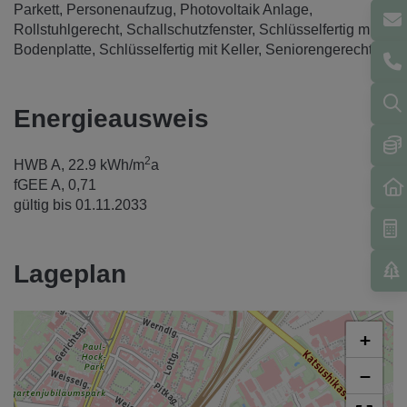
Parkett
Personenaufzug
Photovoltaik Anlage
Rollstuhlgerecht
Schallschutzfenster
Schlüsselfertig mit
Bodenplatte
Schlüsselfertig mit Keller
Seniorengerecht
Energieausweis
2
HWB
A, 22.9 kWh/m
a
fGEE
A, 0,71
gültig bis
01.11.2033
Lageplan
+
−