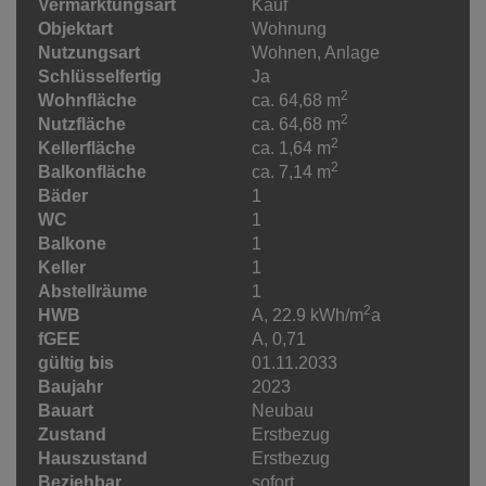
Vermarktungsart
Kauf
Objektart
Wohnung
Nutzungsart
Wohnen
Anlage
Schlüsselfertig
Ja
2
Wohnfläche
ca. 64,68 m
2
Nutzfläche
ca. 64,68 m
2
Kellerfläche
ca. 1,64 m
2
Balkonfläche
ca. 7,14 m
Bäder
1
WC
1
Balkone
1
Keller
1
Abstellräume
1
2
HWB
A, 22.9 kWh/m
a
fGEE
A, 0,71
gültig bis
01.11.2033
Baujahr
2023
Bauart
Neubau
Zustand
Erstbezug
Hauszustand
Erstbezug
Beziehbar
sofort