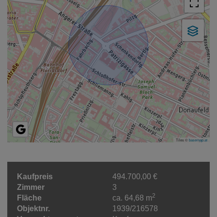
Tiles ©
basemap.at
Kaufpreis
494.700,00 €
Zimmer
3
2
Fläche
ca. 64,68 m
Objektnr.
1939/216578