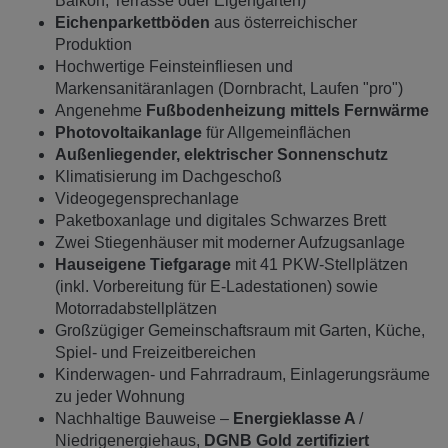
Balkon, Terrasse oder Eigengarten)
Eichenparkettböden
aus österreichischer
Produktion
Hochwertige Feinsteinfliesen und
Markensanitäranlagen (Dornbracht, Laufen "pro")
Angenehme
Fußbodenheizung mittels Fernwärme
Photovoltaikanlage
für Allgemeinflächen
Außenliegender, elektrischer Sonnenschutz
Klimatisierung im Dachgeschoß
Videogegensprechanlage
Paketboxanlage und digitales Schwarzes Brett
Zwei Stiegenhäuser mit moderner Aufzugsanlage
Hauseigene Tiefgarage
mit 41 PKW-Stellplätzen
(inkl. Vorbereitung für E-Ladestationen) sowie
Motorradabstellplätzen
Großzügiger Gemeinschaftsraum mit Garten, Küche,
Spiel- und Freizeitbereichen
Kinderwagen- und Fahrradraum, Einlagerungsräume
zu jeder Wohnung
Nachhaltige Bauweise –
Energieklasse A
/
Niedrigenergiehaus,
DGNB Gold zertifiziert