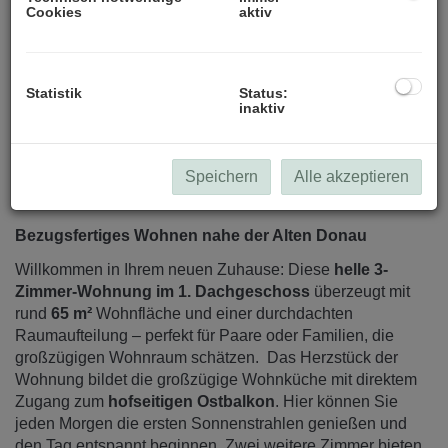
Cookies
aktiv
Statistik
Status:
inaktiv
Speichern
Alle akzeptieren
Beschreibung
Bezugsfertiges Wohnen nahe der Alten Donau
Willkommen in Ihrem neuen Zuhause: Diese
helle 3-
Zimmer-Wohnung im 1. Dachgeschoss
überzeugt mit
rund
65 m²
Wohnfläche und einer durchdachten
Raumaufteilung – perfekt für Paare oder Familien, die
großzügigen Wohnraum schätzen. Das Herzstück der
Wohnung bildet die großzügige Wohnküche mit direktem
Zugang zum
hofseitigen Ostbalkon
. Hier können Sie
jeden Morgen die ersten Sonnenstrahlen genießen und
den Tag entspannt beginnen. Zwei weitere Zimmer bieten