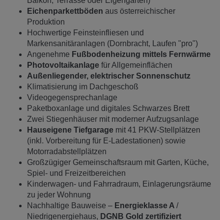
Balkon, Terrasse oder Eigengarten)
Eichenparkettböden
aus österreichischer
Produktion
Hochwertige Feinsteinfliesen und
Markensanitäranlagen (Dornbracht, Laufen "pro")
Angenehme
Fußbodenheizung mittels Fernwärme
Photovoltaikanlage
für Allgemeinflächen
Außenliegender, elektrischer Sonnenschutz
Klimatisierung im Dachgeschoß
Videogegensprechanlage
Paketboxanlage und digitales Schwarzes Brett
Zwei Stiegenhäuser mit moderner Aufzugsanlage
Hauseigene Tiefgarage
mit 41 PKW-Stellplätzen
(inkl. Vorbereitung für E-Ladestationen) sowie
Motorradabstellplätzen
Großzügiger Gemeinschaftsraum mit Garten, Küche,
Spiel- und Freizeitbereichen
Kinderwagen- und Fahrradraum, Einlagerungsräume
zu jeder Wohnung
Nachhaltige Bauweise –
Energieklasse A
/
Niedrigenergiehaus,
DGNB Gold zertifiziert