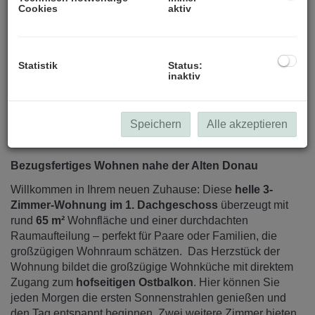
Cookies
aktiv
Statistik
Status:
inaktiv
Speichern
Alle akzeptieren
Beschreibung
Bezugsfertiges Wohnen nahe der Alten Donau
Willkommen in Ihrem neuen Zuhause: Diese
helle 3-
Zimmer-Wohnung im 1. Dachgeschoss
überzeugt mit
rund
65 m²
Wohnfläche und einer durchdachten
Raumaufteilung – perfekt für Paare oder Familien, die
großzügigen Wohnraum schätzen. Das Herzstück der
Wohnung bildet die großzügige Wohnküche mit direktem
Zugang zum
hofseitigen Ostbalkon
. Hier können Sie
jeden Morgen die ersten Sonnenstrahlen genießen und
den Tag entspannt beginnen. Zwei weitere Zimmer bieten