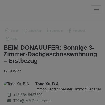
Navi
E-mail
WhatsApp
LinkedIn
Facebook
Twitter
BEIM DONAUUFER: Sonnige 3-
Zimmer-Dachgeschosswohnung
– Erstbezug
1210 Wien
Tong Xu, B.A.
Immobilienfachberater I Immobilienanalys
+43 664 8427202
T.Xu@IMMOcontract.at