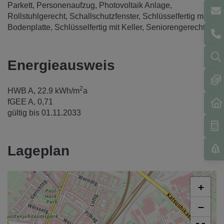
Parkett
Personenaufzug
Photovoltaik Anlage
Rollstuhlgerecht
Schallschutzfenster
Schlüsselfertig mit
Bodenplatte
Schlüsselfertig mit Keller
Seniorengerecht
Energieausweis
2
HWB
A, 22.9 kWh/m
a
fGEE
A, 0,71
gültig bis
01.11.2033
Lageplan
+
−