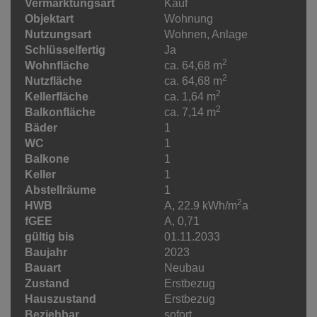
Vermarktungsart
Kauf
Objektart
Wohnung
Nutzungsart
Wohnen
Anlage
Schlüsselfertig
Ja
2
Wohnfläche
ca. 64,68 m
2
Nutzfläche
ca. 64,68 m
2
Kellerfläche
ca. 1,64 m
2
Balkonfläche
ca. 7,14 m
Bäder
1
WC
1
Balkone
1
Keller
1
Abstellräume
1
2
HWB
A, 22.9 kWh/m
a
fGEE
A, 0,71
gültig bis
01.11.2033
Baujahr
2023
Bauart
Neubau
Zustand
Erstbezug
Hauszustand
Erstbezug
Beziehbar
sofort