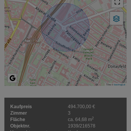
Tiles ©
basemap.at
Kaufpreis
494.700,00 €
Zimmer
3
2
Fläche
ca. 64,68 m
Objektnr.
1939/216578