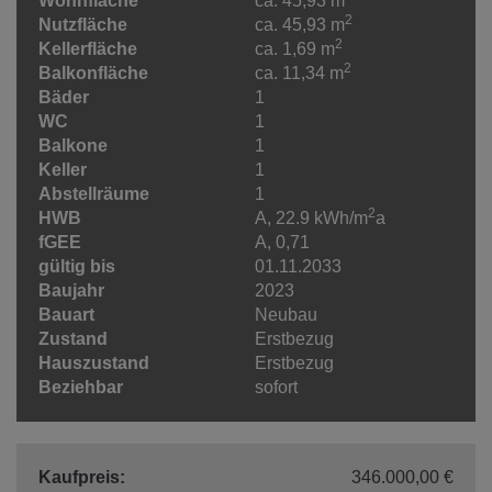
Wohnfläche
ca. 45,93 m
2
Nutzfläche
ca. 45,93 m
2
Kellerfläche
ca. 1,69 m
2
Balkonfläche
ca. 11,34 m
Bäder
1
WC
1
Balkone
1
Keller
1
Abstellräume
1
2
HWB
A, 22.9 kWh/m
a
fGEE
A, 0,71
gültig bis
01.11.2033
Baujahr
2023
Bauart
Neubau
Zustand
Erstbezug
Hauszustand
Erstbezug
Beziehbar
sofort
Kaufpreis:
346.000,00 €