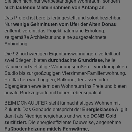
Sie sich nicht nur wertbeständigen Wohnraum, sondern
auch
laufende Mieteinnahmen von Anfang an
.
Das Projekt ist bereits fertiggestellt und sofort beziehbar.
Nur
wenige Gehminuten vom Ufer der Alten Donau
entfernt, vereint das Projekt naturnahe Erholung,
zeitgemäße Architektur und eine ausgezeichnete
Anbindung.
Die 92 hochwertigen Eigentumswohnungen, verteilt auf
zwei Stiegen, bieten
durchdachte Grundrisse
, helle
Räume und vielfältige Wohnungsgrößen – vom kompakten
Studio bis zur großzügigen Vierzimmer-Familienwohnung.
Freiflächen wie Loggien, Balkone, Terrassen oder
Eigengärten erweitern den Wohnraum ins Freie und bieten
private Rückzugsorte mit hoher Lebensqualität.
BEIM DONAUUFER steht für nachhaltiges Wohnen mit
Zukunft. Das Gebäude entspricht der
Energieklasse A
, gilt
damit als Niedrigenergiehaus und wurde
DGNB Gold
zertifiziert
. Die energieeffiziente Bauweise, angenehme
Fußbodenheizung mittels Fernwärme
,