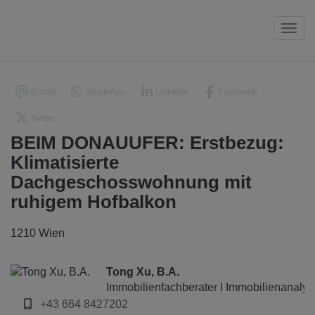
Navi
E-mail
WhatsApp
LinkedIn
Facebook
Twitter
BEIM DONAUUFER: Erstbezug:
Klimatisierte
Dachgeschosswohnung mit
ruhigem Hofbalkon
1210 Wien
Tong Xu, B.A.
Immobilienfachberater I Immobilienanalys
+43 664 8427202