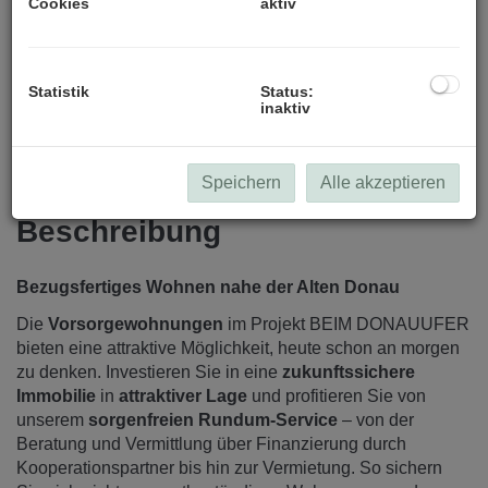
Cookies
aktiv
Statistik
Status:
inaktiv
Speichern
Alle akzeptieren
Beschreibung
Bezugsfertiges Wohnen nahe der Alten Donau
Die
Vorsorgewohnungen
im Projekt BEIM DONAUUFER
bieten eine attraktive Möglichkeit, heute schon an morgen
zu denken. Investieren Sie in eine
zukunftssichere
Immobilie
in
attraktiver Lage
und profitieren Sie von
unserem
sorgenfreien Rundum-Service
– von der
Beratung und Vermittlung über Finanzierung durch
Kooperationspartner bis hin zur Vermietung. So sichern