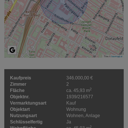
Tiles ©
basemap.at
Kaufpreis
346.000,00 €
Zimmer
2
2
Fläche
ca. 45,93 m
Objektnr.
1939/216577
Vermarktungsart
Kauf
Objektart
Wohnung
Nutzungsart
Wohnen
Anlage
Schlüsselfertig
Ja
2