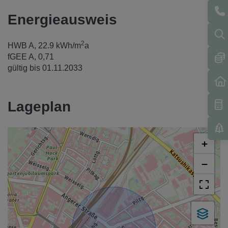
Energieausweis
2
HWB
A, 22.9 kWh/m
a
fGEE
A, 0,71
gültig bis
01.11.2033
Lageplan
+
−