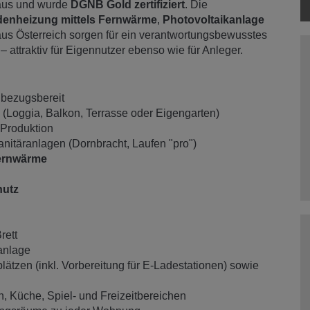
ehaus und wurde
DGNB Gold zertifiziert
. Die
enheizung mittels Fernwärme
,
Photovoltaikanlage
aus Österreich sorgen für ein verantwortungsbewusstes
 attraktiv für Eigennutzer ebenso wie für Anleger.
rt bezugsbereit
 (Loggia, Balkon, Terrasse oder Eigengarten)
 Produktion
nitäranlagen (Dornbracht, Laufen "pro")
ernwärme
hutz
rett
anlage
ätzen (inkl. Vorbereitung für E-Ladestationen) sowie
, Küche, Spiel- und Freizeitbereichen