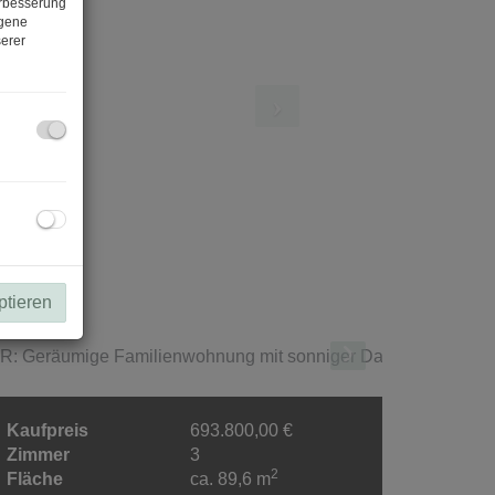
erbesserung
ogene
erer
ptieren
Kaufpreis
693.800,00 €
Zimmer
3
2
Fläche
ca. 89,6 m