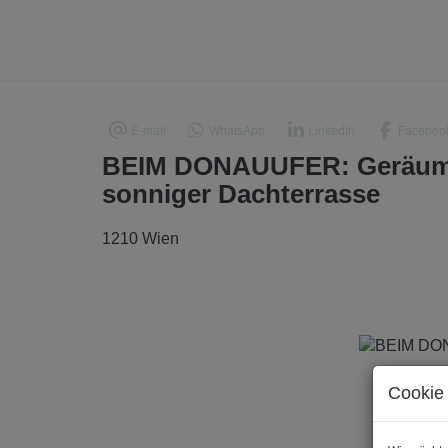
E-mail
WhatsApp
LinkedIn
Faceboo
BEIM DONAUUFER: Geräumi
sonniger Dachterrasse
1210 Wien
Cookie 