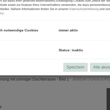
n auf Basis Ihrer (jederzeit widerrufbaren) Einwilligung Cookies zum Zweck der V
bsite sowie zur Analyse Ihres Userverhaltens verwenden, die dazu personenbez
rbeiten. Nähere Informationen finden Sie in unserer
Datenschutzerklärung
und uns
icy
.
ch notwendige Cookies
immer aktiv
Status: inaktiv
Speichern
Alle akze
au