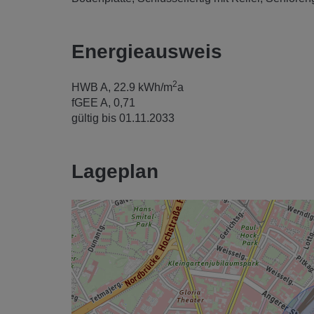
Energieausweis
2
HWB
A, 22.9 kWh/m
a
fGEE
A, 0,71
gültig bis
01.11.2033
Lageplan