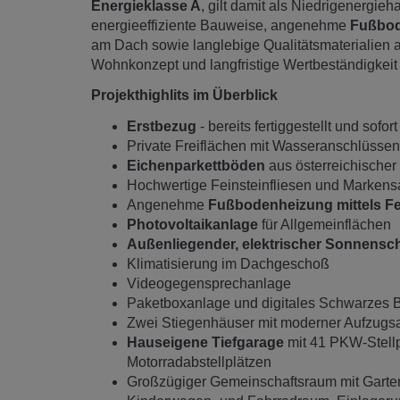
Energieklasse A
, gilt damit als Niedrigenergi
energieeffiziente Bauweise, angenehme
Fußbod
am Dach sowie langlebige Qualitätsmaterialien 
Wohnkonzept und langfristige Wertbeständigkeit –
Projekthighlits im Überblick
Erstbezug
- bereits fertiggestellt und sofo
Private Freiflächen mit Wasseranschlüssen
Eichenparkettböden
aus österreichischer
Hochwertige Feinsteinfliesen und Markensa
Angenehme
Fußbodenheizung mittels F
Photovoltaikanlage
für Allgemeinflächen
Außenliegender, elektrischer Sonnensc
Klimatisierung im Dachgeschoß
Videogegensprechanlage
Paketboxanlage und digitales Schwarzes B
Zwei Stiegenhäuser mit moderner Aufzugs
Hauseigene Tiefgarage
mit 41 PKW-Stellpl
Motorradabstellplätzen
Großzügiger Gemeinschaftsraum mit Garten