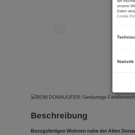
Wir möchte
unserer We
Daten vera
Cookie Pol
Technis
Statistik
Beschreibung
Bezugsfertiges Wohnen nahe der Alten Don