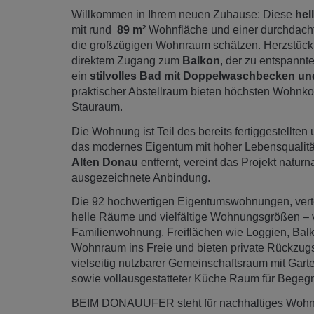
Willkommen in Ihrem neuen Zuhause: Diese
hel
mit rund
89 m²
Wohnfläche und einer durchdacht
die großzügigen Wohnraum schätzen. Herzstück 
direktem Zugang zum
Balkon
, der zu entspannt
ein
stilvolles Bad mit Doppelwaschbecken u
praktischer Abstellraum bieten höchsten Wohnkomfo
Stauraum.
Die Wohnung ist Teil des bereits fertiggestell
das modernes Eigentum mit hoher Lebensqualitä
Alten Donau
entfernt, vereint das Projekt natu
ausgezeichnete Anbindung.
Die 92 hochwertigen Eigentumswohnungen, vertei
helle Räume und vielfältige Wohnungsgrößen – 
Familienwohnung. Freiflächen wie Loggien, Balk
Wohnraum ins Freie und bieten private Rückzugsor
vielseitig nutzbarer Gemeinschaftsraum mit Gar
sowie vollausgestatteter Küche Raum für Bege
BEIM DONAUUFER steht für nachhaltiges Wohnen