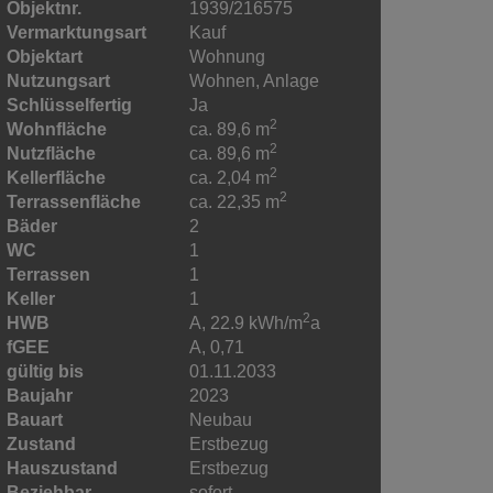
Objektnr.
1939/216575
Vermarktungsart
Kauf
Objektart
Wohnung
Nutzungsart
Wohnen
Anlage
Schlüsselfertig
Ja
2
Wohnfläche
ca. 89,6 m
2
Nutzfläche
ca. 89,6 m
2
Kellerfläche
ca. 2,04 m
2
Terrassenfläche
ca. 22,35 m
Bäder
2
WC
1
Terrassen
1
Keller
1
2
HWB
A, 22.9 kWh/m
a
fGEE
A, 0,71
gültig bis
01.11.2033
Baujahr
2023
Bauart
Neubau
Zustand
Erstbezug
Hauszustand
Erstbezug
Beziehbar
sofort