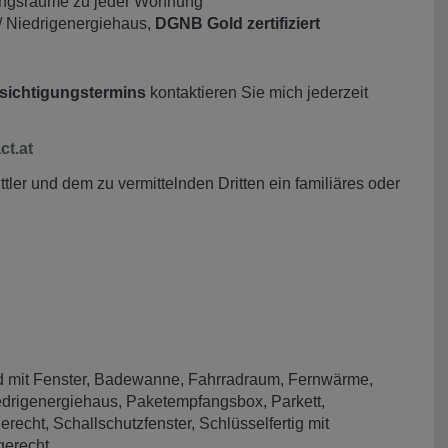
ungsräume zu jeder Wohnung
/ Niedrigenergiehaus,
DGNB Gold zertifiziert
sichtigungstermins
kontaktieren Sie mich jederzeit
t.at
ler und dem zu vermittelnden Dritten ein familiäres oder
 mit Fenster
Badewanne
Fahrradraum
Fernwärme
edrigenergiehaus
Paketempfangsbox
Parkett
gerecht
Schallschutzfenster
Schlüsselfertig mit
gerecht