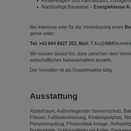
Kinderwagen- und Fahrradraum, Einlager
Nachhaltige Bauweise –
Energieklasse A
Bei Interesse oder für die Vereinbarung eines
Be
gerne unter:
Tel: +43 664 8427 202, Mail:
T.Xu@IMMOcontrac
Wir weisen darauf hin, dass zwischen dem Vermitt
wirtschaftliches Naheverhältnis besteht.
Der Vermittler ist als Doppelmakler tätig.
Ausstattung
Abstellraum
Außenliegender Sonnenschutz
Bad
Fliesen
Fußbodenheizung
Kinderspielplatz
Ni
Personenaufzug
Photovoltaik Anlage
Rollstuhl
Bodenplatte
Schlüsselfertig mit Keller
Senioren