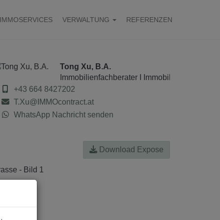
IMMOSERVICES
VERWALTUNG
REFERENZEN
Tong Xu, B.A.
Immobilienfachberater I Immobilienanalyst
+43 664 8427202
T.Xu@IMMOcontract.at
WhatsApp Nachricht senden
Download Expose