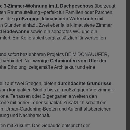
le 3-Zimmer-Wohnung im 1. Dachgeschoss
überzeugt
en Raumaufteilung –perfekt für Familien oder Pärchen,
ist die
großzügige, klimatisierte Wohnküche
mit
en Stunden einlädt. Zwei ebenfalls klimatisierte Zimmer,
nd Badewanne
sowie ein separates WC und ein
rt. Ein Kellerabteil sorgt zusätzlich für wertvollen
ten und sofort beziehbaren Projekts BEIM DONAUUFER,
t verbindet. Nur
wenige Gehminuten vom Ufer der
rnahe Erholung, zeitgemäße Architektur und eine
lt auf zwei Stiegen, bieten
durchdachte Grundrisse
,
vom kompakten Studio bis zur großzügigen Vierzimmer-
one, Terrassen oder Eigengärten erweitern den
te mit hoher Lebensqualität. Zusätzlich schafft ein
ten, Urban-Gardening-Beeten und Aufenthaltsbereichen
gnung und Nachbarschaft.
 mit Zukunft. Das Gebäude entspricht der