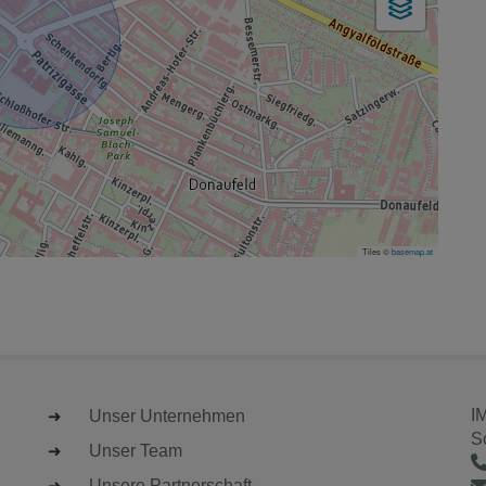
Tiles ©
basemap.at
I
Unser Unternehmen
S
Unser Team
Unsere Partnerschaft