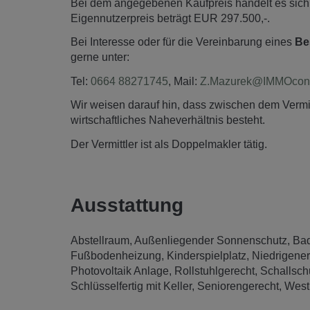
Bei dem angegebenen Kaufpreis handelt es sic
Eigennutzerpreis beträgt EUR 297.500,-.
Bei Interesse oder für die Vereinbarung eines
Be
gerne unter:
Tel:
0664 88271745
, Mail:
Z.Mazurek@IMMOcontr
Wir weisen darauf hin, dass zwischen dem Vermitt
wirtschaftliches Naheverhältnis besteht.
Der Vermittler ist als Doppelmakler tätig.
Ausstattung
Abstellraum
Außenliegender Sonnenschutz
Ba
Fußbodenheizung
Kinderspielplatz
Niedrigene
Photovoltaik Anlage
Rollstuhlgerecht
Schallsch
Schlüsselfertig mit Keller
Seniorengerecht
Westb