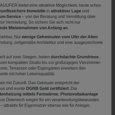
UUFER bietet eine attraktive Möglichkeit, heute schon
kunftssichere Immobilie
in
attraktiver Lage
und
um-Service
– von der Beratung und Vermittlung über
ur Vermietung. So sichern Sie sich nicht nur
ende Mieteinnahmen von Anfang an
.
eziehbar. Nur
wenige Gehminuten vom Ufer der Alten
Erholung, zeitgemäße Architektur und eine ausgezeichnete
lt auf zwei Stiegen, bieten
durchdachte Grundrisse
,
vom kompakten Studio bis zur großzügigen Vierzimmer-
one, Terrassen oder Eigengärten erweitern den
orte mit hoher Lebensqualität.
 mit Zukunft. Das Gebäude entspricht der
ehaus und wurde
DGNB Gold zertifiziert
. Die
enheizung mittels Fernwärme
,
Photovoltaikanlage
aus Österreich sorgen für ein verantwortungsbewusstes
 attraktiv für Eigennutzer ebenso wie für Anleger.