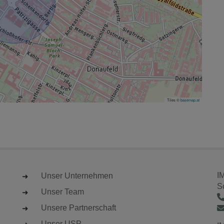
Tiles ©
basemap.at
I
Unser Unternehmen
S
Unser Team
Unsere Partnerschaft
Unser USP