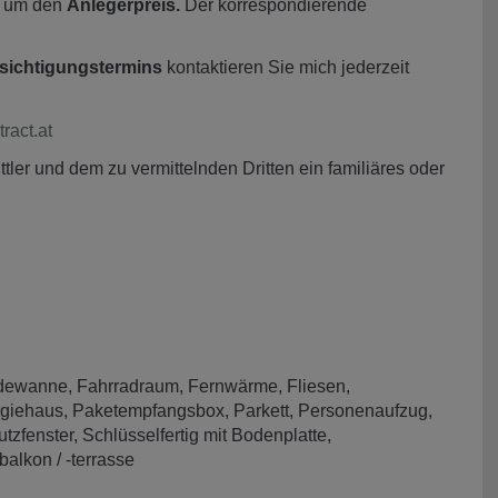
h um den
Anlegerpreis.
Der korrespondierende
sichtigungstermins
kontaktieren Sie mich jederzeit
act.at
ler und dem zu vermittelnden Dritten ein familiäres oder
dewanne
Fahrradraum
Fernwärme
Fliesen
rgiehaus
Paketempfangsbox
Parkett
Personenaufzug
utzfenster
Schlüsselfertig mit Bodenplatte
alkon / -terrasse