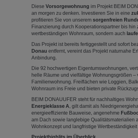
Diese
Vorsorgewohnung
im Projekt BEIM DONA
an morgen zu denken. Investieren Sie in eine
zu
profitieren Sie von unserem
sorgenfreien Rund
Finanzierung durch Kooperationspartner bis hin z
wertbeständigen Wohnraum, sondern auch
lauf
Das Projekt ist bereits fertiggestellt und sofort b
Donau
entfernt, vereint das Projekt naturnahe 
Anbindung.
Die 92 hochwertigen Eigentumswohnungen, vertei
helle Räume und vielfältige Wohnungsgrößen – 
Familienwohnung. Freiflächen wie Loggien, Balk
Wohnraum ins Freie und bieten private Rückzugs
BEIM DONAUUFER steht für nachhaltiges Wohnen
Energieklasse A
, gilt damit als Niedrigenergi
energieeffiziente Bauweise, angenehme
Fußbod
am Dach sowie langlebige Qualitätsmaterialien 
Wohnkonzept und langfristige Wertbeständigkeit –
Projekthighlits im Überblick