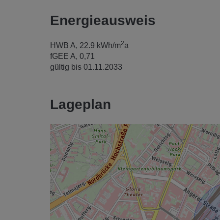
Energieausweis
2
HWB
A, 22.9 kWh/m
a
fGEE
A, 0,71
gültig bis
01.11.2033
Lageplan