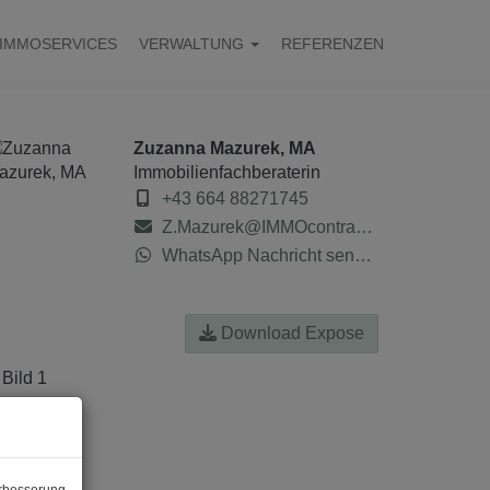
IMMOSERVICES
VERWALTUNG
REFERENZEN
Zuzanna Mazurek, MA
Immobilienfachberaterin
+43 664 88271745
Z.Mazurek@IMMOcontract.at
WhatsApp Nachricht senden
Download Expose
erbesserung