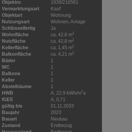
Objektnr.
1939/216561
Vermarktungsart
Kauf
Objektart
Wohnung
Nutzungsart
Wohnen
Anlage
Schlüsselfertig
Ja
2
Wohnfläche
ca. 42,8 m
2
Nutzfläche
ca. 42,8 m
2
Kellerfläche
ca. 1,45 m
2
Balkonfläche
ca. 4,21 m
Bäder
1
WC
1
Balkone
1
Keller
1
Abstellräume
1
2
HWB
A, 22.9 kWh/m
a
fGEE
A, 0,71
gültig bis
01.11.2033
Baujahr
2023
Bauart
Neubau
Zustand
Erstbezug
Hauszustand
Erstbezug