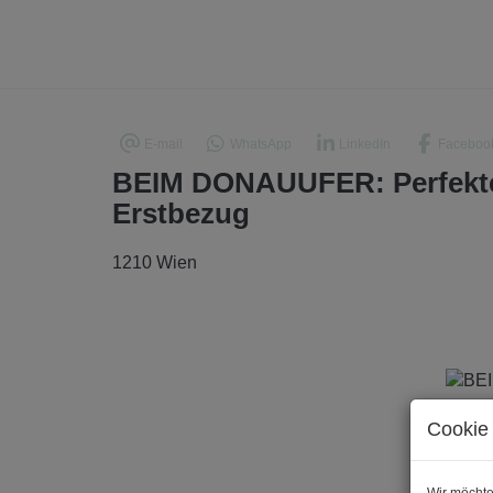
E-mail
WhatsApp
LinkedIn
Faceboo
BEIM DONAUUFER: Perfekte
Erstbezug
1210 Wien
Cookie 
Wir möchte