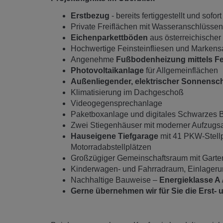
Erstbezug
- bereits fertiggestellt und sofo
Private Freiflächen mit Wasseranschlüssen
Eichenparkettböden
aus österreichischer
Hochwertige Feinsteinfliesen und Markensa
Angenehme
Fußbodenheizung mittels F
Photovoltaikanlage
für Allgemeinflächen
Außenliegender, elektrischer Sonnensc
Klimatisierung im Dachgeschoß
Videogegensprechanlage
Paketboxanlage und digitales Schwarzes B
Zwei Stiegenhäuser mit moderner Aufzugs
Hauseigene Tiefgarage
mit 41 PKW-Stellpl
Motorradabstellplätzen
Großzügiger Gemeinschaftsraum mit Garten
Kinderwagen- und Fahrradraum, Einlager
Nachhaltige Bauweise –
Energieklasse A
Gerne übernehmen wir für Sie die Erst-