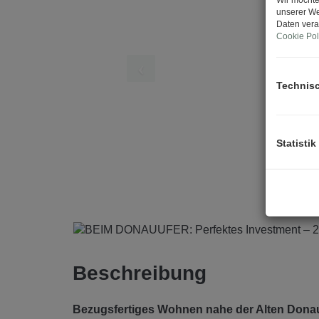
unserer We
Daten vera
Cookie Pol
Technis
Statistik
Beschreibung
Bezugsfertiges Wohnen nahe der Alten Don