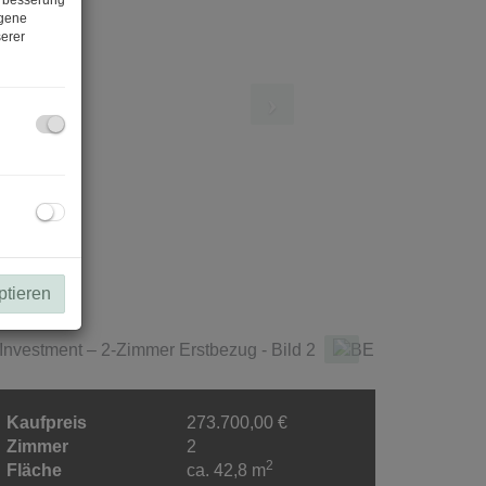
ogene
erer
ptieren
Kaufpreis
273.700,00 €
Zimmer
2
2
Fläche
ca. 42,8 m